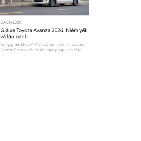
03/08/2026
Giá xe Toyota Avanza 2026: Niêm yết
và lăn bánh
Trong phân khúc MPV 7 chỗ cạnh tranh khốc liệt,
Avanza Premio nổi lên như giải pháp kinh tế lý
tưởng cho gia đình và giới kinh doanh vận tải. Với
sự lột xác về kiểu dáng cùng công nghệ, mẫu xe
này nhanh chóng thu hút lượng quan tâm lớn. Đặc
biệt, thông tin về giá xe Toyota Avanza niêm yết và
chi phí lăn bánh thực tế luôn được tìm kiếm nhiều
nhất trước khi xuống tiền. Bài viết dưới đây sẽ cung
cấp chi tiết giá bán và đánh giá khách quan về
dòng xe này.