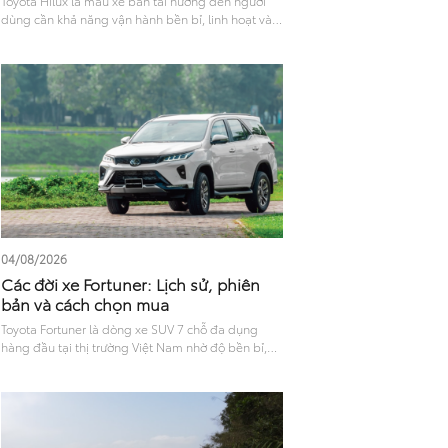
Toyota Hilux là mẫu xe bán tải hướng đến người
dùng cần khả năng vận hành bền bỉ, linh hoạt và
đáp ứng tốt cả nhu cầu công việc lẫn di chuyển
hằng ngày. Với thiết kế mạnh mẽ, khả năng vận
hành ổn định cùng nhiều công nghệ hỗ trợ lái và
tính năng an toàn hiện đại, Hilux được nhiều khách
hàng quan tâm khi lựa chọn xe bán tải. Bài viết
dưới đây sẽ mang đến góc nhìn tổng quan về trải
nghiệm Hilux ở các khía cạnh như ngoại thất, nội
thất, vận hành, mức tiêu hao nhiên liệu và công
nghệ an toàn, giúp người dùng có thêm cơ sở
tham khảo trước khi quyết định.
04/08/2026
Các đời xe Fortuner: Lịch sử, phiên
bản và cách chọn mua
Toyota Fortuner là dòng xe SUV 7 chỗ đa dụng
hàng đầu tại thị trường Việt Nam nhờ độ bền bỉ,
không gian thoáng rộng và khả năng vận hành
linh hoạt. Trải qua nhiều năm xuất hiện trên thị
trường, Fortuner đã không ngừng cải tiến về mọi
mặt. Tìm hiểu các đời xe Fortuner tại Việt Nam qua
các mốc nâng cấp, thay đổi về thiết kế, tiện nghi,