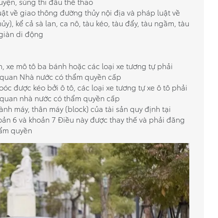
uyện, súng thi đấu thể thao
ật về giao thông đường thủy nội địa và pháp luật về
ủy), kể cả sà lan, ca nô, tàu kéo, tàu đẩy, tàu ngầm, tàu
 giàn di động
, xe mô tô ba bánh hoặc các loại xe tương tự phải
ơ quan Nhà nước có thẩm quyền cấp
óc được kéo bởi ô tô, các loại xe tương tự xe ô tô phải
ơ quan nhà nước có thẩm quyền cấp
ành máy, thân máy (block) của tài sản quy định tại
oản 6 và khoản 7 Điều này được thay thế và phải đăng
hẩm quyền