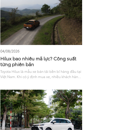
vận hành và phiên bản hiện tại sẽ giúp bạn có cái
nhìn toàn diện để đưa ra lựa chọn phù hợp.
04/08/2026
Hilux bao nhiêu mã lực? Công suất
từng phiên bản
Toyota Hilux là mẫu xe bán tải bền bỉ hàng đầu tại
Việt Nam. Khi có ý định mua xe, nhiều khách hàng
thường thắc mắc Hilux bao nhiêu mã lực, liệu sức
mạnh này có đủ đáp ứng nhu cầu chở nặng hay đi
phố? Bài viết sau sẽ phân tích chi tiết khả năng
vận hành và trang bị an toàn, giúp bạn chọn ra
phiên bản phù hợp nhất..