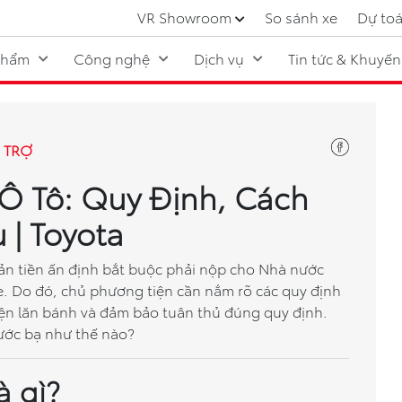
VR Showroom
So sánh xe
Dự toá
phẩm
Công nghệ
Dịch vụ
Tin tức & Khuyến
 TRỢ
 Ô Tô: Quy Định, Cách
 | Toyota
hoản tiền ấn định bắt buộc phải nộp cho Nhà nước
e. Do đó, chủ phương tiện cần nắm rõ các quy định
kiện lăn bánh và đảm bảo tuân thủ đúng quy định.
rước bạ như thế nào?
à gì?