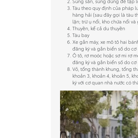
Súng săn, súng dùng để tập l
Tàu theo quy định của pháp lu
hàng hải (sau đây gọi là tàu th
lặn; trừ ụ nổi, kho chứa nổi và
Thuyền, kể cả du thuyền
Tàu bay
Xe gắn máy, xe mô tô hai bánh
đăng ký và gắn biển số do c
Ô tô, rơ moóc hoặc sơ mi rơ mo
đăng ký và gắn biển số do c
Vỏ, tổng thành khung, tổng th
khoản 3, khoản 4, khoản 5, kh
ký với cơ quan nhà nước có t