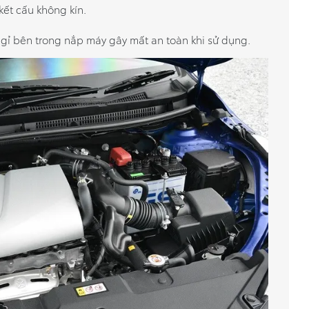
kết cấu không kín.
ây gỉ bên trong nắp máy gây mất an toàn khi sử dụng.