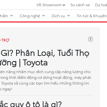
VR Showroom
So sánh xe
Dự toá
phẩm
Công nghệ
Dịch vụ
Tin tức & Khuyến
Ổ TRỢ
Gì? Phân Loại, Tuổi Thọ
ỡng | Toyota
rữ điện năng nhằm mục đích cung cấp năng lượng cho
e trong thời điểm động cơ dừng hoạt động, máy phát
t, Toyota sẽ cùng các bạn tìm hiểu những thông tin
o ngay!
c quy ô tô là gì?