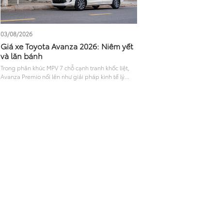
03/08/2026
Giá xe Toyota Avanza 2026: Niêm yết
và lăn bánh
Trong phân khúc MPV 7 chỗ cạnh tranh khốc liệt,
Avanza Premio nổi lên như giải pháp kinh tế lý
tưởng cho gia đình và giới kinh doanh vận tải. Với
sự lột xác về kiểu dáng cùng công nghệ, mẫu xe
này nhanh chóng thu hút lượng quan tâm lớn. Đặc
biệt, thông tin về giá xe Toyota Avanza niêm yết và
chi phí lăn bánh thực tế luôn được tìm kiếm nhiều
nhất trước khi xuống tiền. Bài viết dưới đây sẽ cung
cấp chi tiết giá bán và đánh giá khách quan về
dòng xe này.