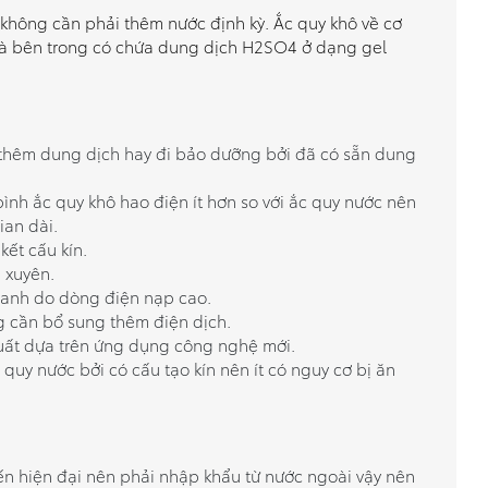
n không cần phải thêm nước định kỳ. Ắc quy khô về cơ
mà bên trong có chứa dung dịch H2SO4 ở dạng gel
 thêm dung dịch hay đi bảo dưỡng bởi đã có sẵn dung
bình ắc quy khô hao điện ít hơn so với ắc quy nước nên
ian dài.
kết cấu kín.
 xuyên.
nhanh do dòng điện nạp cao.
g cần bổ sung thêm điện dịch.
uất dựa trên ứng dụng công nghệ mới.
 quy nước bởi có cấu tạo kín nên ít có nguy cơ bị ăn
ến hiện đại nên phải nhập khẩu từ nước ngoài vậy nên