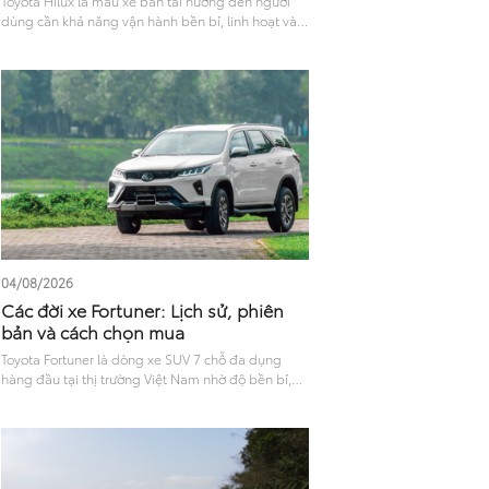
Toyota Hilux là mẫu xe bán tải hướng đến người
dùng cần khả năng vận hành bền bỉ, linh hoạt và
đáp ứng tốt cả nhu cầu công việc lẫn di chuyển
hằng ngày. Với thiết kế mạnh mẽ, khả năng vận
hành ổn định cùng nhiều công nghệ hỗ trợ lái và
tính năng an toàn hiện đại, Hilux được nhiều khách
hàng quan tâm khi lựa chọn xe bán tải. Bài viết
dưới đây sẽ mang đến góc nhìn tổng quan về trải
nghiệm Hilux ở các khía cạnh như ngoại thất, nội
thất, vận hành, mức tiêu hao nhiên liệu và công
nghệ an toàn, giúp người dùng có thêm cơ sở
tham khảo trước khi quyết định.
04/08/2026
Các đời xe Fortuner: Lịch sử, phiên
bản và cách chọn mua
Toyota Fortuner là dòng xe SUV 7 chỗ đa dụng
hàng đầu tại thị trường Việt Nam nhờ độ bền bỉ,
không gian thoáng rộng và khả năng vận hành
linh hoạt. Trải qua nhiều năm xuất hiện trên thị
trường, Fortuner đã không ngừng cải tiến về mọi
mặt. Tìm hiểu các đời xe Fortuner tại Việt Nam qua
các mốc nâng cấp, thay đổi về thiết kế, tiện nghi,