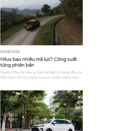
vận hành và phiên bản hiện tại sẽ giúp bạn có cái
nhìn toàn diện để đưa ra lựa chọn phù hợp.
04/08/2026
Hilux bao nhiêu mã lực? Công suất
từng phiên bản
Toyota Hilux là mẫu xe bán tải bền bỉ hàng đầu tại
Việt Nam. Khi có ý định mua xe, nhiều khách hàng
thường thắc mắc Hilux bao nhiêu mã lực, liệu sức
mạnh này có đủ đáp ứng nhu cầu chở nặng hay đi
phố? Bài viết sau sẽ phân tích chi tiết khả năng
vận hành và trang bị an toàn, giúp bạn chọn ra
phiên bản phù hợp nhất..