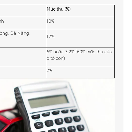
Mức thu (%)
nh
10%
hòng, Đà Nẵng,
12%
6% hoặc 7,2% (60% mức thu của
ô tô con)
2%