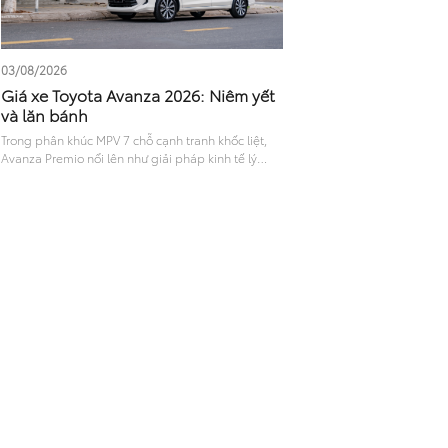
03/08/2026
Giá xe Toyota Avanza 2026: Niêm yết
và lăn bánh
Trong phân khúc MPV 7 chỗ cạnh tranh khốc liệt,
Avanza Premio nổi lên như giải pháp kinh tế lý
tưởng cho gia đình và giới kinh doanh vận tải. Với
sự lột xác về kiểu dáng cùng công nghệ, mẫu xe
này nhanh chóng thu hút lượng quan tâm lớn. Đặc
biệt, thông tin về giá xe Toyota Avanza niêm yết và
chi phí lăn bánh thực tế luôn được tìm kiếm nhiều
nhất trước khi xuống tiền. Bài viết dưới đây sẽ cung
cấp chi tiết giá bán và đánh giá khách quan về
dòng xe này.