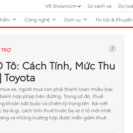
VR Showroom
So sánh xe
Dự toá
phẩm
Công nghệ
Dịch vụ
Tin tức & Khuyến
 TRỢ
Ô Tô: Cách Tính, Mức Thu
| Toyota
í mua xe, người mua còn phải thanh toán nhiều loại
ăn bánh hợp pháp trên đường. Trong số đó, thuế
ng khoản bắt buộc và chiếm tỷ trọng lớn. Bài viết
 bạ là gì, cách tính thuế trước bạ xe ô tô mới nhất,
ương và những trường hợp được miễn giảm thuế