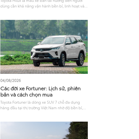
Toyota Hilux là mẫu xe bán tải hướng đến người
dùng cần khả năng vận hành bền bỉ, linh hoạt và
đáp ứng tốt cả nhu cầu công việc lẫn di chuyển
hằng ngày. Với thiết kế mạnh mẽ, khả năng vận
hành ổn định cùng nhiều công nghệ hỗ trợ lái và
tính năng an toàn hiện đại, Hilux được nhiều khách
hàng quan tâm khi lựa chọn xe bán tải. Bài viết
dưới đây sẽ mang đến góc nhìn tổng quan về trải
nghiệm Hilux ở các khía cạnh như ngoại thất, nội
thất, vận hành, mức tiêu hao nhiên liệu và công
nghệ an toàn, giúp người dùng có thêm cơ sở
tham khảo trước khi quyết định.
04/08/2026
Các đời xe Fortuner: Lịch sử, phiên
bản và cách chọn mua
Toyota Fortuner là dòng xe SUV 7 chỗ đa dụng
hàng đầu tại thị trường Việt Nam nhờ độ bền bỉ,
không gian thoáng rộng và khả năng vận hành
linh hoạt. Trải qua nhiều năm xuất hiện trên thị
trường, Fortuner đã không ngừng cải tiến về mọi
mặt. Tìm hiểu các đời xe Fortuner tại Việt Nam qua
các mốc nâng cấp, thay đổi về thiết kế, tiện nghi,