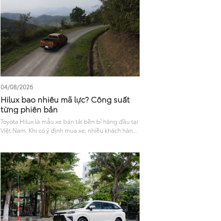
vận hành và phiên bản hiện tại sẽ giúp bạn có cái
nhìn toàn diện để đưa ra lựa chọn phù hợp.
04/08/2026
Hilux bao nhiêu mã lực? Công suất
từng phiên bản
Toyota Hilux là mẫu xe bán tải bền bỉ hàng đầu tại
Việt Nam. Khi có ý định mua xe, nhiều khách hàng
thường thắc mắc Hilux bao nhiêu mã lực, liệu sức
mạnh này có đủ đáp ứng nhu cầu chở nặng hay đi
phố? Bài viết sau sẽ phân tích chi tiết khả năng
vận hành và trang bị an toàn, giúp bạn chọn ra
phiên bản phù hợp nhất..