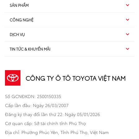
SẢN PHẨM
CÔNG NGHỆ
Hybrid EV
DỊCH VỤ
Hybrid
SUV
TIN TỨC & KHUYẾN MÃI
Dịch vụ sau bán hàng
TSS
Sedan
Sản phẩm
Dịch vụ tài chính Toyota
TNGA
Đa dụng
CÔNG TY Ô TÔ TOYOTA VIỆT NAM
Khuyến mãi
Bảo hiểm Toyota
Bán tải
Số GCNĐKDN: 2500150335
Xã hội
Xe đã qua sử dụng
Hatchback
Cấp lần đầu: Ngày 26/03/2007
Thông tin bổ trợ
Bảo hành mở rộng
Đăng ký thay đổi lần thứ 22: Ngày 05/01/2026
Thương mại
Cơ quan cấp: Sở tài chính tỉnh Phú Thọ
Thông tin khác
Sản phẩm chính hãng
Khách hàng dự án
Địa chỉ: Phường Phúc Yên, Tỉnh Phú Thọ, Việt Nam