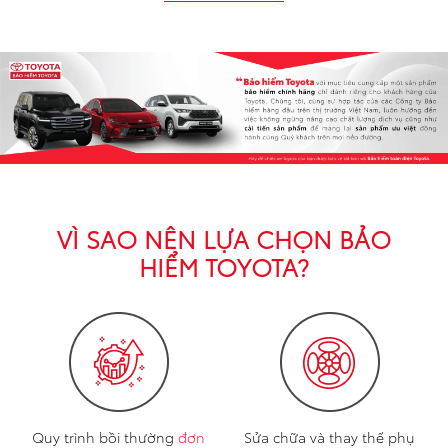
So sánh xe
Dự toán chi phí
Đăng kí lái thử
Liên hệ Đại lý
VÌ SAO NÊN LỰA CHỌN BẢO
HIỂM TOYOTA?
Quy trình bồi thường
đơn
Sửa chữa và thay thế phụ