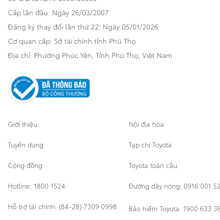
Hatchback
Cấp lần đầu: Ngày 26/03/2007
Thông tin bổ trợ
Bảo hành mở rộng
Đăng ký thay đổi lần thứ 22: Ngày 05/01/2026
Thương mại
Cơ quan cấp: Sở tài chính tỉnh Phú Thọ
Thông tin khác
Sản phẩm chính hãng
Khách hàng dự án
Địa chỉ: Phường Phúc Yên, Tỉnh Phú Thọ, Việt Nam
Cơ sở bảo hành bảo dưỡng
Giới thiệu
Nội địa hóa
Tuyển dụng
Tạp chí Toyota
Cộng đồng
Toyota toàn cầu
Hotline: 1800 1524
Đường dây nóng: 0916 001 5
Hỗ trợ tài chính: (84-28) 7309 0998
Bảo hiểm Toyota: 1900 633 3