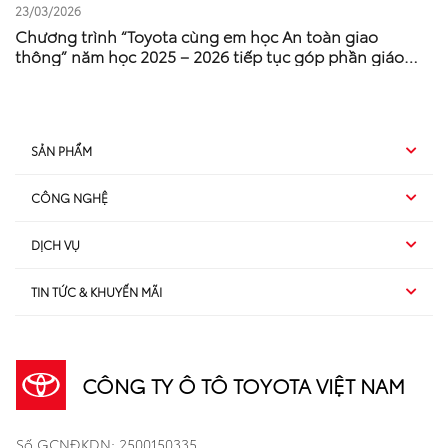
23/03/2026
Chương trình “Toyota cùng em học An toàn giao
thông” năm học 2025 – 2026 tiếp tục góp phần giáo
dục nâng cao ý thức an toàn giao thông cho thế hệ trẻ
SẢN PHẨM
CÔNG NGHỆ
Hybrid EV
DỊCH VỤ
Hybrid
SUV
TIN TỨC & KHUYẾN MÃI
Dịch vụ sau bán hàng
TSS
Sedan
Sản phẩm
Dịch vụ tài chính Toyota
TNGA
Đa dụng
CÔNG TY Ô TÔ TOYOTA VIỆT NAM
Khuyến mãi
Bảo hiểm Toyota
Bán tải
Số GCNĐKDN: 2500150335
Xã hội
Xe đã qua sử dụng