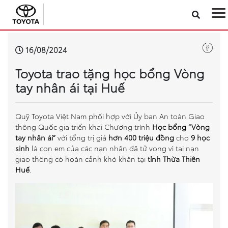
Sản phẩm
16/08/2024
Toyota trao tặng học bổng Vòng
Công nghệ
tay nhân ái tại Huế
Dịch vụ
Quỹ Toyota Việt Nam phối hợp với Ủy ban An toàn Giao
thông Quốc gia triển khai Chương trình
Học bổng “Vòng
Điện hóa
tay nhân ái”
với tổng trị giá
hơn 400 triệu đồng
cho
9
học
sinh
là con em của các nạn nhân đã tử vong vì tai nạn
Về Toyota Việt Nam
giao thông có hoàn cảnh khó khăn tại
tỉnh Thừa Thiên
Huế
.
Tin tức & Khuyến mãi
VR Showroom