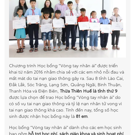
So sánh xe
Dự toán chi phí
Đăng kí lái thử
Liên hệ Đại lý
Chương trình Học bổng “Vòng tay nhân ái” được triển
khai từ năm 2016 nhằm chia sẻ với các em nhỏ nỗi đau và
mất mát do tai nạn giao thông gây ra. Sau 8 tỉnh Lào Cai,
Đắk Lắk, Sóc Trăng, Lạng Sơn, Quảng Ngãi, Bình Thuận,
Thanh Hóa và Điện Biên,
Thừa Thiên Huế là tỉnh thứ 9
được lựa chọn để trao Học bổng “Vòng tay nhân ái” do
có số vụ tai nạn giao thông và tỷ lệ nạn nhân tử vong vì
tai nạn giao thông khá cao. Tính đến nay, tổng số học
sinh được nhận học bổng này là
81 em
.
Học bổng “Vòng tay nhân ái” dành cho các
em học sinh
bao gồm
hỗ trợ học phí, sách giáo khoa và sinh hoạt phí