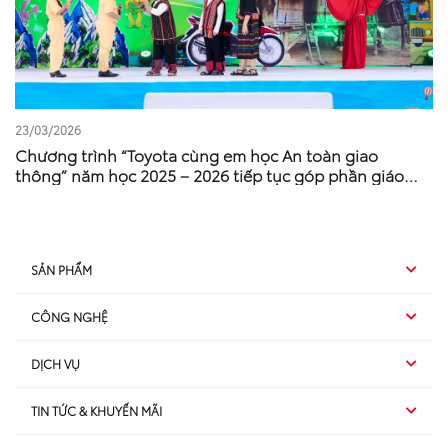
23/03/2026
Chương trình “Toyota cùng em học An toàn giao
thông” năm học 2025 – 2026 tiếp tục góp phần giáo
dục nâng cao ý thức an toàn giao thông cho thế hệ trẻ
SẢN PHẨM
CÔNG NGHỆ
Hybrid EV
DỊCH VỤ
Hybrid
SUV
TIN TỨC & KHUYẾN MÃI
Dịch vụ sau bán hàng
TSS
Sedan