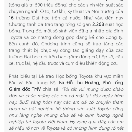
(tổng giá trị 690 triệu đồng) cho các sinh viên suất sắc
chuyên ngành Ô tô, Cơ khí, Kỹ thuật và Môi trường của
16
trường Đại học trên cả nước. Như vậy, đến nay
Chương trình đã trao tặng tổng số gần
2.268
suất học
bổng. Trong đó, một số sinh viên đã gia nhập gia đình
Toyota và có những đóng góp đáng kể cho Công ty.
Bên cạnh đó, Chương trình cũng sẽ trao tặng các
trang thiết bị phục vụ công tác giảng dạy của các
trường Đại học nói trên bao gồm: động cơ, hộp số, cầu
xe, trục lái, hệ cầu trước và cụm điều khiển động cơ…
Phát biểu tại Lễ trao Học bổng Toyota khu vực miền
Bắc và Bắc Trung Bộ,
Bà Đỗ Thu Hoàng, Phó Tổng
Giám đốc TMV
chia sẻ:
“Tôi rất vui mừng được chào
đón và chúc mừng các em có mặt tại đây ngày hôm
nay. Buổi sáng hôm nay các em đã có chuyến tham
quan và trải nghiệm hệ thống sản xuất Toyota cũng
như lắng nghe những chia sẻ về định hướng nghề
nghiệp tại Toyota Việt Nam. Hy vọng qua đây, các em
sẽ hiểu rõ hơn về Toyota và có những hình dung rõ nét