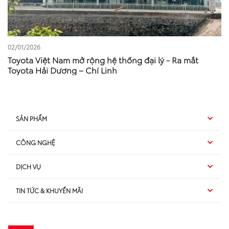
02/01/2026
Toyota Việt Nam mở rộng hệ thống đại lý - Ra mắt
Toyota Hải Dương – Chí Linh
SẢN PHẨM
CÔNG NGHỆ
Hybrid EV
DỊCH VỤ
Hybrid
SUV
TIN TỨC & KHUYẾN MÃI
Dịch vụ sau bán hàng
TSS
Sedan
Sản phẩm
Dịch vụ tài chính Toyota
TNGA
Đa dụng