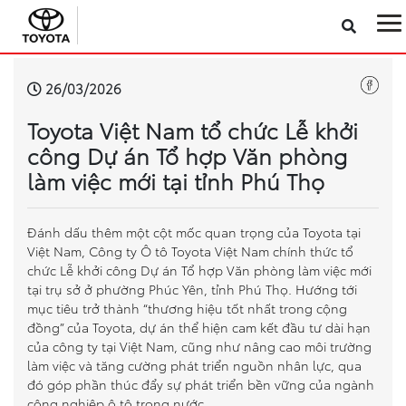
Sản phẩm
26/03/2026
Toyota Việt Nam tổ chức Lễ khởi
Công nghệ
công Dự án Tổ hợp Văn phòng
làm việc mới tại tỉnh Phú Thọ
Dịch vụ
Điện hóa
Đánh dấu thêm một cột mốc quan trọng của Toyota tại
Việt Nam, Công ty Ô tô Toyota Việt Nam chính thức tổ
chức Lễ khởi công Dự án Tổ hợp Văn phòng làm việc mới
Về Toyota Việt Nam
tại trụ sở ở phường Phúc Yên, tỉnh Phú Thọ. Hướng tới
mục tiêu trở thành “thương hiệu tốt nhất trong cộng
đồng” của Toyota, dự án thể hiện cam kết đầu tư dài hạn
Tin tức & Khuyến mãi
của công ty tại Việt Nam, cũng như nâng cao môi trường
làm việc và tăng cường phát triển nguồn nhân lực, qua
VR Showroom
đó góp phần thúc đẩy sự phát triển bền vững của ngành
công nghiệp ô tô trong nước.