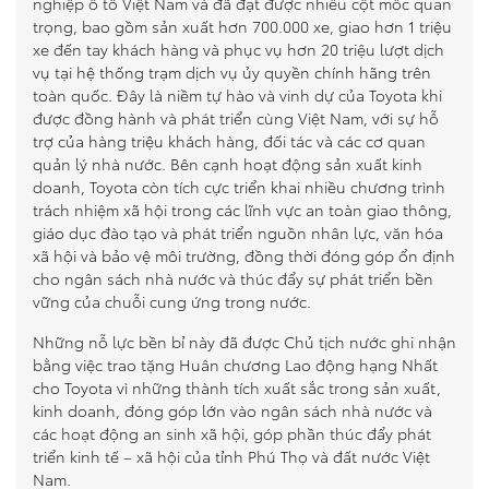
nghiệp ô tô Việt Nam và đã đạt được nhiều cột mốc quan
trọng, bao gồm sản xuất hơn 700.000 xe, giao hơn 1 triệu
xe đến tay khách hàng và phục vụ hơn 20 triệu lượt dịch
vụ tại hệ thống trạm dịch vụ ủy quyền chính hãng trên
toàn quốc. Đây là niềm tự hào và vinh dự của Toyota khi
được đồng hành và phát triển cùng Việt Nam, với sự hỗ
trợ của hàng triệu khách hàng, đối tác và các cơ quan
quản lý nhà nước. Bên cạnh hoạt động sản xuất kinh
doanh, Toyota còn tích cực triển khai nhiều chương trình
trách nhiệm xã hội trong các lĩnh vực an toàn giao thông,
giáo dục đào tạo và phát triển nguồn nhân lực, văn hóa
xã hội và bảo vệ môi trường, đồng thời đóng góp ổn định
cho ngân sách nhà nước và thúc đẩy sự phát triển bền
vững của chuỗi cung ứng trong nước.
Những nỗ lực bền bỉ này đã được Chủ tịch nước ghi nhận
bằng việc trao tặng Huân chương Lao động hạng Nhất
cho Toyota vì những thành tích xuất sắc trong sản xuất,
kinh doanh, đóng góp lớn vào ngân sách nhà nước và
các hoạt động an sinh xã hội, góp phần thúc đẩy phát
triển kinh tế – xã hội của tỉnh Phú Thọ và đất nước Việt
Nam.