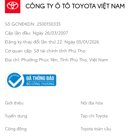
CÔNG TY Ô TÔ TOYOTA VIỆT NAM
Khuyến mãi
Bảo hiểm Toyota
Bán tải
Số GCNĐKDN: 2500150335
Xã hội
Xe đã qua sử dụng
Hatchback
Cấp lần đầu: Ngày 26/03/2007
Thông tin bổ trợ
Bảo hành mở rộng
Đăng ký thay đổi lần thứ 22: Ngày 05/01/2026
Thương mại
Cơ quan cấp: Sở tài chính tỉnh Phú Thọ
Thông tin khác
Sản phẩm chính hãng
Khách hàng dự án
Địa chỉ: Phường Phúc Yên, Tỉnh Phú Thọ, Việt Nam
Cơ sở bảo hành bảo dưỡng
Giới thiệu
Nội địa hóa
Tuyển dụng
Tạp chí Toyota
Cộng đồng
Toyota toàn cầu