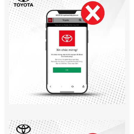
So sánh xe
Dự toán chi phí
Đăng kí lái thử
Liên hệ Đại lý