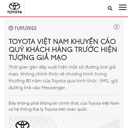
Sản phẩm
11/01/2022
TOYOTA VIỆT NAM KHUYẾN CÁO
Công nghệ
QUÝ KHÁCH HÀNG TRƯỚC HIỆN
TƯỢNG GIẢ MẠO
Dịch vụ
Thời gian gần đây xuất hiện một số đường link giả
mạo, không chính thức về chương trình trúng
Điện hóa
thưởng 80 năm của Toyota qua hình thức: SMS, gửi
đường link vào Messenger…
Về Toyota Việt Nam
Đây không phải thông tin chính thức của Toyota Việt Nam
Tin tức & Khuyến mãi
và hệ thống Đại lý Toyota trên toàn quốc.
VR Showroom