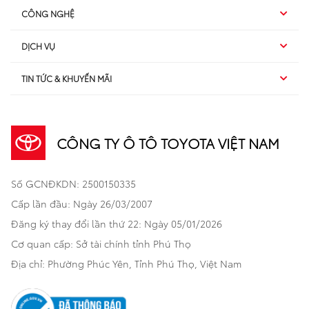
CÔNG NGHỆ
Hybrid EV
DỊCH VỤ
Hybrid
SUV
TIN TỨC & KHUYẾN MÃI
Dịch vụ sau bán hàng
TSS
Sedan
Sản phẩm
Dịch vụ tài chính Toyota
TNGA
Đa dụng
CÔNG TY Ô TÔ TOYOTA VIỆT NAM
Khuyến mãi
Bảo hiểm Toyota
Bán tải
Số GCNĐKDN: 2500150335
Xã hội
Xe đã qua sử dụng
Hatchback
Cấp lần đầu: Ngày 26/03/2007
Thông tin bổ trợ
Bảo hành mở rộng
Đăng ký thay đổi lần thứ 22: Ngày 05/01/2026
Thương mại
Cơ quan cấp: Sở tài chính tỉnh Phú Thọ
Thông tin khác
Sản phẩm chính hãng
Khách hàng dự án
Địa chỉ: Phường Phúc Yên, Tỉnh Phú Thọ, Việt Nam
Cơ sở bảo hành bảo dưỡng