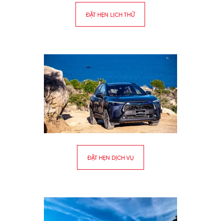
ĐẶT HẸN LỊCH THỬ
ĐẶT HẸN DỊCH VỤ