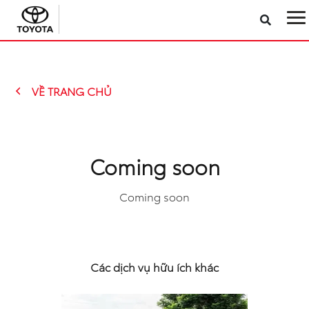
Sản phẩm
VỀ TRANG CHỦ
Công nghệ
Dịch vụ
Coming soon
Điện hóa
Coming soon
Về Toyota Việt Nam
Tin tức & Khuyến mãi
Các dịch vụ hữu ích khác
VR Showroom