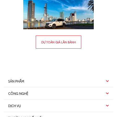
DỰ TOÁN GIÁ LĂN BÁNH
SẢN PHẨM
CÔNG NGHỆ
Hybrid EV
DỊCH VỤ
Hybrid
SUV