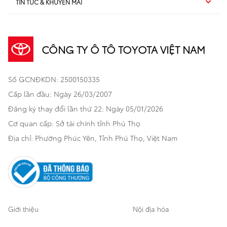
TIN TỨC & KHUYẾN MÃI
Dịch vụ sau bán hàng
TSS
Sedan
Sản phẩm
Dịch vụ tài chính Toyota
TNGA
Đa dụng
CÔNG TY Ô TÔ TOYOTA VIỆT NAM
Khuyến mãi
Bảo hiểm Toyota
Bán tải
Số GCNĐKDN: 2500150335
Xã hội
Xe đã qua sử dụng
Hatchback
Cấp lần đầu: Ngày 26/03/2007
Thông tin bổ trợ
Bảo hành mở rộng
Đăng ký thay đổi lần thứ 22: Ngày 05/01/2026
Thương mại
Cơ quan cấp: Sở tài chính tỉnh Phú Thọ
Thông tin khác
Sản phẩm chính hãng
Khách hàng dự án
Địa chỉ: Phường Phúc Yên, Tỉnh Phú Thọ, Việt Nam
Cơ sở bảo hành bảo dưỡng
Giới thiệu
Nội địa hóa