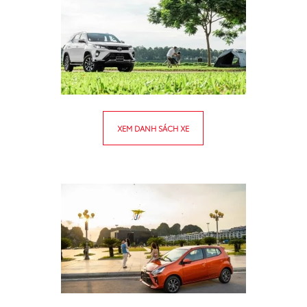
So sánh xe
Dự toán chi phí
Đăng kí lái thử
Liên hệ Đại lý
XEM DANH SÁCH XE