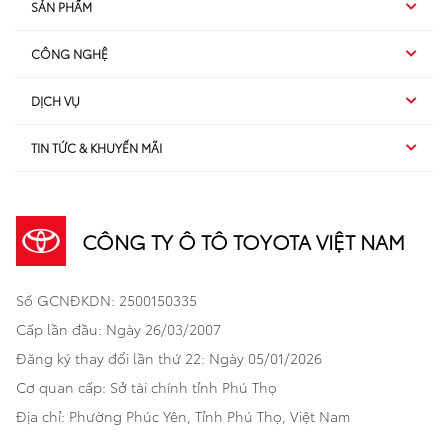
SẢN PHẨM
CÔNG NGHỆ
Hybrid EV
DỊCH VỤ
Hybrid
SUV
TIN TỨC & KHUYẾN MÃI
Dịch vụ sau bán hàng
TSS
Sedan
Sản phẩm
Dịch vụ tài chính Toyota
TNGA
Đa dụng
CÔNG TY Ô TÔ TOYOTA VIỆT NAM
Khuyến mãi
Bảo hiểm Toyota
Bán tải
Số GCNĐKDN: 2500150335
Xã hội
Xe đã qua sử dụng
Hatchback
Cấp lần đầu: Ngày 26/03/2007
Thông tin bổ trợ
Bảo hành mở rộng
Đăng ký thay đổi lần thứ 22: Ngày 05/01/2026
Thương mại
Cơ quan cấp: Sở tài chính tỉnh Phú Thọ
Thông tin khác
Sản phẩm chính hãng
Khách hàng dự án
Địa chỉ: Phường Phúc Yên, Tỉnh Phú Thọ, Việt Nam