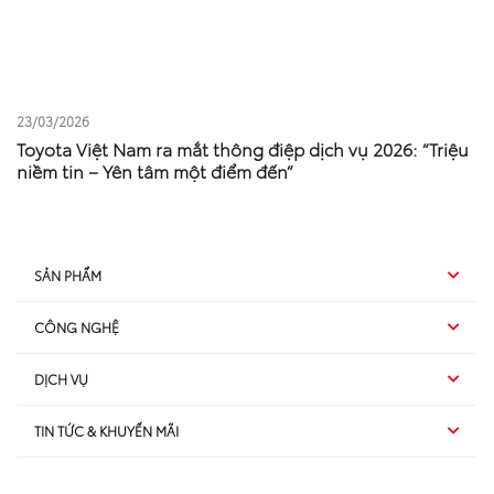
23/03/2026
Toyota Việt Nam ra mắt thông điệp dịch vụ 2026: “Triệu
niềm tin – Yên tâm một điểm đến”
SẢN PHẨM
CÔNG NGHỆ
Hybrid EV
DỊCH VỤ
Hybrid
SUV
TIN TỨC & KHUYẾN MÃI
Dịch vụ sau bán hàng
TSS
Sedan
Sản phẩm
Dịch vụ tài chính Toyota
TNGA