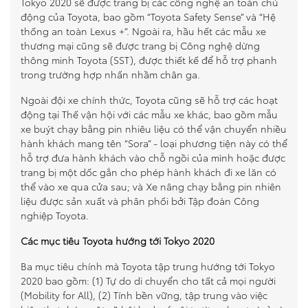
Tokyo 2020 sẽ được trang bị các công nghệ an toàn chủ
động của Toyota, bao gồm “Toyota Safety Sense” và “Hệ
thống an toàn Lexus +”. Ngoài ra, hầu hết các mẫu xe
thương mại cũng sẽ được trang bị Công nghệ dừng
thông minh Toyota (SST), được thiết kế để hỗ trợ phanh
trong trường hợp nhấn nhầm chân ga.
Ngoài đội xe chính thức, Toyota cũng sẽ hỗ trợ các hoạt
động tại Thế vận hội với các mẫu xe khác, bao gồm mẫu
xe buýt chạy bằng pin nhiêu liệu có thể vận chuyển nhiều
hành khách mang tên “Sora” - loại phương tiện này có thể
hỗ trợ đưa hành khách vào chỗ ngồi của mình hoặc được
trang bị một dốc gắn cho phép hành khách đi xe lăn có
thể vào xe qua cửa sau; và Xe nâng chạy bằng pin nhiên
liệu được sản xuất và phân phối bởi Tập đoàn Công
nghiệp Toyota.
Các mục tiêu Toyota hướng tới Tokyo 2020
Ba mục tiêu chính mà Toyota tập trung hướng tới Tokyo
2020 bao gồm: (1) Tự do di chuyển cho tất cả mọi người
(Mobility for All), (2) Tính bền vững, tập trung vào việc