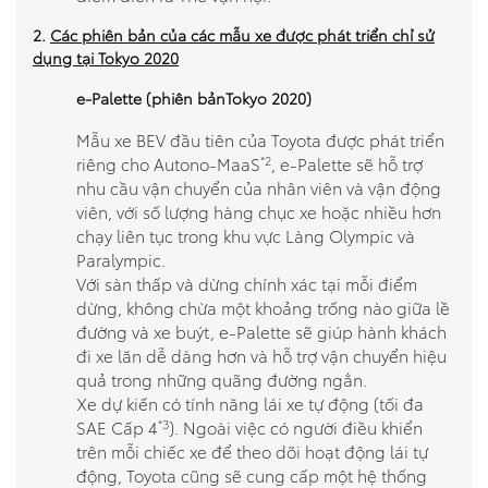
2.
Các phiên bản của các mẫu xe được phát triển chỉ sử
dụng tại Tokyo 2020
e-Palette (phiên bảnTokyo 2020)
Mẫu xe BEV đầu tiên của Toyota được phát triển
*2
riêng cho Autono-MaaS
, e-Palette sẽ hỗ trợ
nhu cầu vận chuyển của nhân viên và vận động
viên, với số lượng hàng chục xe hoặc nhiều hơn
chạy liên tục trong khu vực Làng Olympic và
Paralympic.
Với sàn thấp và dừng chính xác tại mỗi điểm
dừng, không chừa một khoảng trống nào giữa lề
đường và xe buýt, e-Palette sẽ giúp hành khách
đi xe lăn dễ dàng hơn và hỗ trợ vận chuyển hiệu
quả trong những quãng đường ngắn.
Xe dự kiến có tính năng lái xe tự động (tối đa
*3
SAE Cấp 4
). Ngoài việc có người điều khiển
trên mỗi chiếc xe để theo dõi hoạt động lái tự
động, Toyota cũng sẽ cung cấp một hệ thống