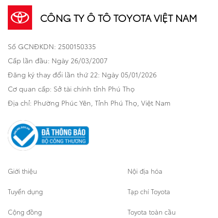
Đa dụng
CÔNG TY Ô TÔ TOYOTA VIỆT NAM
Khuyến mãi
Bảo hiểm Toyota
Bán tải
Số GCNĐKDN: 2500150335
Xã hội
Xe đã qua sử dụng
Hatchback
Cấp lần đầu: Ngày 26/03/2007
Thông tin bổ trợ
Bảo hành mở rộng
Đăng ký thay đổi lần thứ 22: Ngày 05/01/2026
Thương mại
Cơ quan cấp: Sở tài chính tỉnh Phú Thọ
Thông tin khác
Sản phẩm chính hãng
Khách hàng dự án
Địa chỉ: Phường Phúc Yên, Tỉnh Phú Thọ, Việt Nam
Cơ sở bảo hành bảo dưỡng
Giới thiệu
Nội địa hóa
Tuyển dụng
Tạp chí Toyota
Cộng đồng
Toyota toàn cầu