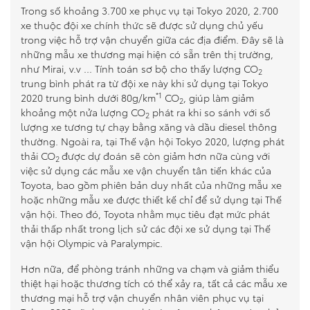
Trong số khoảng 3.700 xe phục vụ tại Tokyo 2020, 2.700
xe thuộc đội xe chính thức sẽ được sử dụng chủ yếu
trong việc hỗ trợ vận chuyển giữa các địa điểm. Đây sẽ là
những mẫu xe thương mại hiện có sẵn trên thị trường,
như Mirai, v.v ... Tính toán sơ bộ cho thấy lượng CO
2
trung bình phát ra từ đội xe này khi sử dụng tại Tokyo
*1
2020 trung bình dưới 80g/km
CO
, giúp làm giảm
2
khoảng một nửa lượng CO
phát ra khi so sánh với số
2
lượng xe tương tự chạy bằng xăng và dầu diesel thông
thường. Ngoài ra, tại Thế vận hội Tokyo 2020, lượng phát
thải CO
được dự đoán sẽ còn giảm hơn nữa cùng với
2
việc sử dụng các mẫu xe vận chuyển tân tiến khác của
Toyota, bao gồm phiên bản duy nhất của những mẫu xe
hoặc những mẫu xe được thiết kế chỉ để sử dụng tại Thế
vận hội. Theo đó, Toyota nhằm mục tiêu đạt mức phát
thải thấp nhất trong lịch sử các đội xe sử dụng tại Thế
vận hội Olympic và Paralympic.
Hơn nữa, để phòng tránh những va chạm và giảm thiểu
thiệt hại hoặc thương tích có thể xảy ra, tất cả các mẫu xe
thương mại hỗ trợ vận chuyển nhân viên phục vụ tại