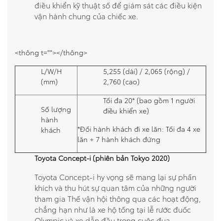
điều khiển kỹ thuật số để giám sát các điều kiện
vận hành chung của chiếc xe.
<thông t=""></thông>
L/W/H
5,255 (dài) / 2,065 (rộng) /
(mm)
2,760 (cao)
Tối đa 20* (bao gồm 1 người
Số lượng
điều khiển xe)
hành
*Đối hành khách đi xe lăn: Tối đa 4 xe
khách
lăn + 7 hành khách đứng
Toyota Concept-i (phiên bản Tokyo 2020)
Toyota Concept-i hy vọng sẽ mang lại sự phấn
khích và thu hút sự quan tâm của những người
tham gia Thế vận hội thông qua các hoạt động,
chẳng hạn như là xe hộ tống tại lễ rước đuốc
Olympic và xe dẫn đầu trong cuộc đua