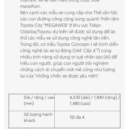
marathon.
Bên cạnh các mẫu xe cung cấp cho Thế vận hội,
các con đường công cộng xung quanh Triển lãm
Toyota City “MEGAWEB” ở khu vực Tokyo
Odaiba/Toyosu dự kiến sẽ được sử dụng để lái
thử các mẫu xe sử dụng công nghệ tân tiến.
Trong đó, có mẫu Toyota Concept-I sẽ trình diễn
*3
công nghệ lái xe tự động (SAE Cấp 4
) cùng
nhiều tính năng sử dụng trí tuệ nhân tạo (AI) để
hiểu con người, giúp con người trải nghiệm
những cách di chuyển mới mẻ cũng như tương
lai của “những chiếc xe được yêu mến”.
Dài / rộng / cao
4,530 (dài) / 1,840 (rộng) /
(mm)
1,480 (cao)
Số lượng hành
Tối đa 4
khách