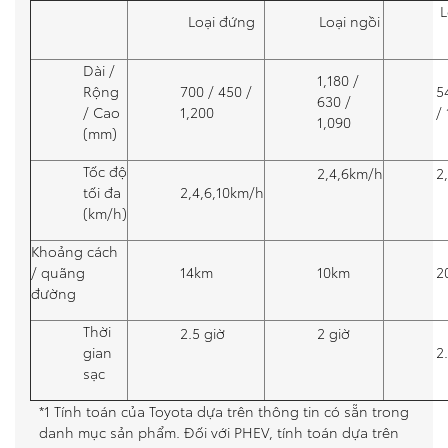
L
Loại đứng
Loại ngồi
Dài /
1,180 /
Rộng
700 / 450 /
5
630 /
/ Cao
1,200
/
1,090
(mm)
Tốc độ
2,4,6km/h
2
tối đa
2,4,6,10km/h
(km/h)
Khoảng cách
/ quãng
14km
10km
2
đường
Thời
2.5 giờ
2 giờ
gian
2
sạc
*1 Tính toán của Toyota dựa trên thông tin có sẵn trong
danh mục sản phẩm. Đối với PHEV, tính toán dựa trên