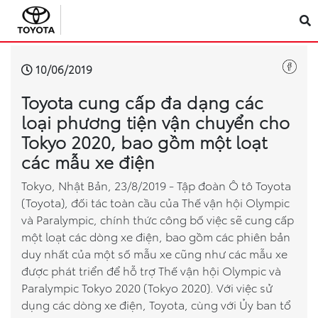
Sản phẩm
10/06/2019
Toyota cung cấp đa dạng các
Công nghệ
loại phương tiện vận chuyển cho
Tokyo 2020, bao gồm một loạt
Dịch vụ
các mẫu xe điện
Điện hóa
Tokyo, Nhật Bản, 23/8/2019 - Tập đoàn Ô tô Toyota
(Toyota), đối tác toàn cầu của Thế vận hội Olympic
và Paralympic, chính thức công bố việc sẽ cung cấp
Về Toyota Việt Nam
một loạt các dòng xe điện, bao gồm các phiên bản
duy nhất của một số mẫu xe cũng như các mẫu xe
Tin tức & Khuyến mãi
được phát triển để hỗ trợ Thế vận hội Olympic và
Paralympic Tokyo 2020 (Tokyo 2020). Với việc sử
VR Showroom
dụng các dòng xe điện, Toyota, cùng với Ủy ban tổ