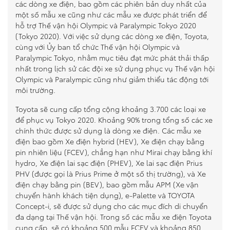
các dòng xe điện, bao gồm các phiên bản duy nhất của
một số mẫu xe cũng như các mẫu xe được phát triển để
hỗ trợ Thế vận hội Olympic và Paralympic Tokyo 2020
(Tokyo 2020). Với việc sử dụng các dòng xe điện, Toyota,
cùng với Ủy ban tổ chức Thế vận hội Olympic và
Paralympic Tokyo, nhằm mục tiêu đạt mức phát thải thấp
nhất trong lịch sử các đội xe sử dụng phục vụ Thế vận hội
Olympic và Paralympic cũng như giảm thiểu tác động tới
môi trường.
Toyota sẽ cung cấp tổng cộng khoảng 3.700 các loại xe
để phục vụ Tokyo 2020. Khoảng 90% trong tổng số các xe
chính thức được sử dụng là dòng xe điện. Các mẫu xe
điện bao gồm Xe điện hybrid (HEV), Xe điện chạy bằng
pin nhiên liệu (FCEV), chẳng hạn như Mirai chạy bằng khí
hydro, Xe điện lai sạc điện (PHEV), Xe lai sạc điện Prius
PHV (được gọi là Prius Prime ở một số thị trường), và Xe
điện chạy bằng pin (BEV), bao gồm mẫu APM (Xe vận
chuyển hành khách tiện dụng), e-Palette và TOYOTA
Concept-i, sẽ được sử dụng cho các mục đích di chuyển
đa dạng tại Thế vận hội. Trong số các mẫu xe điện Toyota
cung cấp, sẽ có khoảng 500 mẫu FCEV và khoảng 850