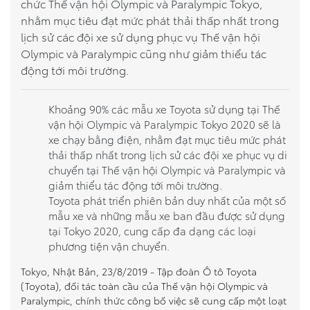
chức Thế vận hội Olympic và Paralympic Tokyo,
nhằm mục tiêu đạt mức phát thải thấp nhất trong
So sánh xe
lịch sử các đội xe sử dụng phục vụ Thế vận hội
Olympic và Paralympic cũng như giảm thiểu tác
Dự toán chi phí
động tới môi trường.
Đăng kí lái thử
Khoảng 90% các mẫu xe Toyota sử dụng tại Thế
vận hội Olympic và Paralympic Tokyo 2020 sẽ là
Liên hệ Đại lý
xe chạy bằng điện, nhằm đạt mục tiêu mức phát
thải thấp nhất trong lịch sử các đội xe phục vụ di
chuyển tại Thế vận hội Olympic và Paralympic và
giảm thiểu tác động tới môi trường.
Toyota phát triển phiên bản duy nhất của một số
mẫu xe và những mẫu xe ban đầu được sử dụng
tại Tokyo 2020, cung cấp đa dạng các loại
phương tiện vận chuyển.
Tokyo, Nhật Bản, 23/8/2019 - Tập đoàn Ô tô Toyota
(Toyota), đối tác toàn cầu của Thế vận hội Olympic và
Paralympic, chính thức công bố việc sẽ cung cấp một loạt