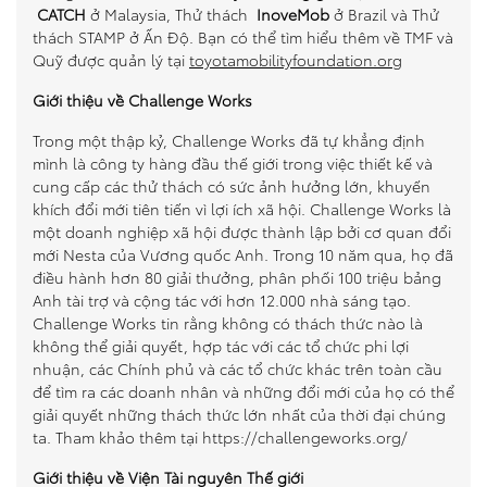
CATCH
ở Malaysia, Thử thách
InoveMob
ở Brazil và Thử
thách STAMP ở Ấn Độ. Bạn có thể tìm hiểu thêm về TMF và
Quỹ được quản lý tại
toyotamobilityfoundation.org
Giới thiệu về Challenge Works
Trong một thập kỷ, Challenge Works đã tự khẳng định
mình là công ty hàng đầu thế giới trong việc thiết kế và
cung cấp các thử thách có sức ảnh hưởng lớn, khuyến
khích đổi mới tiên tiến vì lợi ích xã hội. Challenge Works là
một doanh nghiệp xã hội được thành lập bởi cơ quan đổi
mới Nesta của Vương quốc Anh. Trong 10 năm qua, họ đã
điều hành hơn 80 giải thưởng, phân phối 100 triệu bảng
Anh tài trợ và cộng tác với hơn 12.000 nhà sáng tạo.
Challenge Works tin rằng không có thách thức nào là
không thể giải quyết, hợp tác với các tổ chức phi lợi
nhuận, các Chính phủ và các tổ chức khác trên toàn cầu
để tìm ra các doanh nhân và những đổi mới của họ có thể
giải quyết những thách thức lớn nhất của thời đại chúng
ta. Tham khảo thêm tại
https://challengeworks.org/
Giới thiệu về Viện Tài nguyên Thế giới