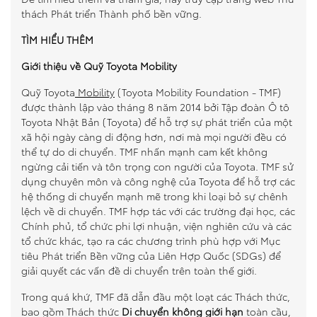
thách Phát triển Thành phố bền vững
.
TÌM HIỂU THÊM
Giới thiệu về Quỹ Toyota Mobility
Quỹ Toyota
Mobility
(Toyota Mobility Foundation - TMF)
được thành lập vào tháng 8 năm 2014 bởi Tập đoàn Ô tô
Toyota Nhật Bản (Toyota) để hỗ trợ sự phát triển của một
xã hội ngày càng di động hơn, nơi mà mọi người đều có
thể tự do di chuyển. TMF nhấn mạnh cam kết không
ngừng cải tiến và tôn trọng con người của Toyota. TMF sử
dụng chuyên môn và công nghệ của Toyota để hỗ trợ các
hệ thống di chuyển mạnh mẽ trong khi loại bỏ sự chênh
lệch về di chuyển. TMF hợp tác với các trường đại học, các
Chính phủ, tổ chức phi lợi nhuận, viện nghiên cứu và các
tổ chức khác, tạo ra các chương trình phù hợp với Mục
tiêu Phát triển Bền vững của Liên Hợp Quốc (SDGs) để
giải quyết các vấn đề di chuyển trên toàn thế giới.
Trong quá khứ, TMF đã dẫn đầu một loạt các Thách thức,
bao gồm Thách thức
Di chuyển không giới hạn
toàn cầu,