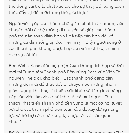
thể đóng vai trò là chất xúc tác cho sự thay đổi bằng cách
thúc đẩy sự đổi mới trong thế giới thực."
Ngoài việc giúp các thành phố giảm phát thải carbon, việc
chuyển đổi các hệ thống di chuyển sẽ giúp các thành
phố trở nên toàn diện hơn và dễ tiếp cận hơn đối với
những cư dân sống tại đó. Hiện nay, 1,2 tỷ người sống ở
các thành phố không được tiếp cận với một hoặc nhiều
dịch vụ cốt lõi.
Ben Welle, Giám đốc bộ phận Giao thông tích hợp và Đổi
mới tại Trung tâm Thành phố Bền vững Ross của Viện Tài
nguyên Thế giới, cho biết: "Các thành phố đang cần
những đổi mới để thúc đẩy di chuyển bền vững nhằm
giảm lượng khí thải, cải thiện sức khỏe và tăng khả năng
tiếp cận việc làm và cơ hội cho tất cả mọi người. Thử
thách Phát triển Thành phố bền vững là một cơ hội tuyệt
vời cho các thành phố trên toàn cầu để xây dựng năng
lực và hỗ trợ các nhà sáng tạo hợp tác với các quan
chức."
Để tìm hiểu thêm và tham gia, hãy truy cập
trang web Thử