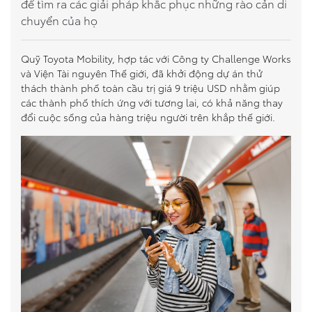
để tìm ra các giải pháp khắc phục những rào cản di
chuyển của họ
So sánh xe
Dự toán chi phí
Quỹ Toyota Mobility, hợp tác với Công ty Challenge Works
và Viện Tài nguyên Thế giới, đã khởi động dự án thử
thách thành phố toàn cầu trị giá 9 triệu USD nhằm giúp
Đăng kí lái thử
các thành phố thích ứng với tương lai, có khả năng thay
đổi cuộc sống của hàng triệu người trên khắp thế giới.
Liên hệ Đại lý