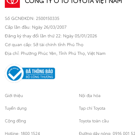
CÔNG TY Ô TÔ TOYOTA VIỆT NAM
Khuyến mãi
Bảo hiểm Toyota
Bán tải
Số GCNĐKDN: 2500150335
Xã hội
Xe đã qua sử dụng
Hatchback
Cấp lần đầu: Ngày 26/03/2007
Thông tin bổ trợ
Bảo hành mở rộng
Đăng ký thay đổi lần thứ 22: Ngày 05/01/2026
Thương mại
Cơ quan cấp: Sở tài chính tỉnh Phú Thọ
Thông tin khác
Sản phẩm chính hãng
Khách hàng dự án
Địa chỉ: Phường Phúc Yên, Tỉnh Phú Thọ, Việt Nam
Cơ sở bảo hành bảo dưỡng
Giới thiệu
Nội địa hóa
Tuyển dụng
Tạp chí Toyota
Cộng đồng
Toyota toàn cầu
Hotline: 1800 1524
Đường dây nóng: 0916 001 5