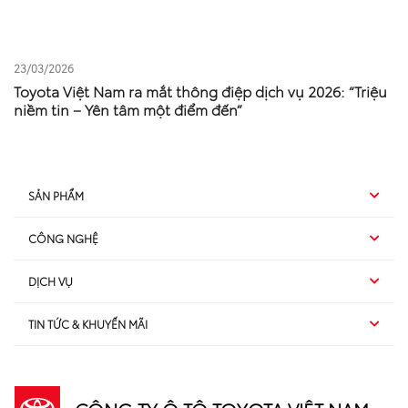
23/03/2026
Toyota Việt Nam ra mắt thông điệp dịch vụ 2026: “Triệu
niềm tin – Yên tâm một điểm đến”
SẢN PHẨM
CÔNG NGHỆ
Hybrid EV
DỊCH VỤ
Hybrid
SUV
TIN TỨC & KHUYẾN MÃI
Dịch vụ sau bán hàng
TSS
Sedan
Sản phẩm
Dịch vụ tài chính Toyota
TNGA
Đa dụng