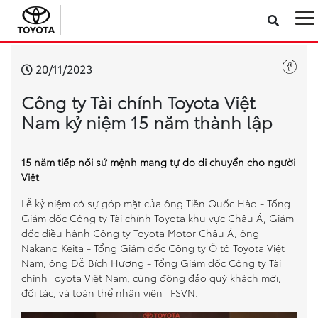
Sản phẩm
20/11/2023
Công ty Tài chính Toyota Việt
Công nghệ
Nam kỷ niệm 15 năm thành lập
Dịch vụ
15 năm tiếp nối sứ mệnh mang tự do di chuyển cho người
Việt
Điện hóa
Lễ kỷ niệm có sự góp mặt của ông Tiền Quốc Hào - Tổng
Giám đốc Công ty Tài chính Toyota khu vực Châu Á, Giám
Về Toyota Việt Nam
đốc điều hành Công ty Toyota Motor Châu Á, ông
Nakano Keita - Tổng Giám đốc Công ty Ô tô Toyota Việt
Tin tức & Khuyến mãi
Nam, ông Đỗ Bích Hương - Tổng Giám đốc Công ty Tài
chính Toyota Việt Nam, cùng đông đảo quý khách mời,
đối tác, và toàn thể nhân viên TFSVN.
VR Showroom