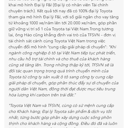
khai mô hình Đại lý F&I (Đại lý có nhân viên Tài chính
chuyên trách). Kết quả tới nay đã có 100% đại lý Toyota
tham gia mô hình Đại lý F&I, với số giải ngân cho vay tăng
từ khoảng 1000 xe/năm lên tới 20.000 xe/năm, góp phần
giữ vững vị trí số 1 của Toyota tại Việt Nam.Trong tương
lai, ông Hào cũng khẳng định vai trò của TFSVN - đơn vị
tài chính sát cánh cùng Toyota Việt Nam trong việc
chuyển đổi mô hình “cung cấp giải pháp di chuyển”:
"Khi
ngành công nghiệp ô tô tại Việt Nam tiếp tục phát triển,
nhu cầu hỗ trợ tài chính và cho thuê của khách hàng
cũng sẽ tăng lên. Trong những thập kỷ tới, TFSVN sẽ là
đối tác quan trọng trong quá trình chuyển mình của
Toyota từ công ty sản xuất ô tô sang công ty cung cấp
giải pháp di chuyển, góp phần thúc đẩy sự di chuyển của
người dân Việt Nam, đồng thời đạt được mục tiêu trung
hòa lượng khí carbon trên trái đất.”
"Toyota Việt Nam và TFSVN, cùng có sứ mệnh cung cấp
cho Khách hàng; Đại lý Toyota sản phẩm & dịch vụ tốt
nhất; từng bước góp phần xây dựng cuộc sống phồn
thịnh cho khách hàng và cộng đồng. Điều đó đã và luôn