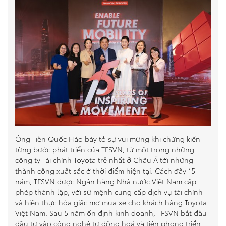
So sánh xe
Dự toán chi phí
Đăng kí lái thử
Liên hệ Đại lý
Ông Tiền Quốc Hào bày tỏ sự vui mừng khi chứng kiến
từng bước phát triển của TFSVN, từ một trong những
công ty Tài chính Toyota trẻ nhất ở Châu Á tới những
thành công xuất sắc ở thời điểm hiện tại. Cách đây 15
năm, TFSVN được Ngân hàng Nhà nước Việt Nam cấp
phép thành lập, với sứ mệnh cung cấp dịch vụ tài chính
và hiện thực hóa giấc mơ mua xe cho khách hàng Toyota
Việt Nam. Sau 5 năm ổn định kinh doanh, TFSVN bắt đầu
đầu tư vào công nghệ tự động hoá và tiên phong triển