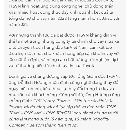
TFSVN linh hoạt ứng dụng công nghệ, chủ động triển
khai nhiều hoạt động thúc đẩy kinh doanh, kết quả là
tổng dư nợ cho vay năm 2022 tăng mạnh hơn 50% so với
năm 2021.
Với những thành tựu đã đạt được, TFSVN khẳng định vị
thế là một trong những công ty tài chính cho vay mua xe
ô tô chuyên trách hàng đầu tại Việt Nam, cam kết tạo
điều kiện tốt nhất cho khách hàng tiếp cận khoản vay với
lãi suất ổn định, và nâng cao chất lượng trải nghiệm dịch
vụ từ thương hiệu tài chính uy tín của Toyota.
Đánh giá về chặng đường sắp tới, Tổng Giám đốc TFSVN,
ông Đỗ Bích Hương nhận định công nghệ đang thay đổi
ngày một nhanh, kéo theo sự thay đổi trong tư duy và
nhu cầu của khách hàng. Cùng với đó, Ông Hương cũng
khẳng định:
“Với tư duy “Kaizen – Liên tục cải tiến” của
Toyota, tôi tin rằng với nỗ lực tập thể và tinh thần “ONE
TEAM – ONE AIM – ONE TOYOTA” như tất cả chúng ta đã
cùng làm trong suốt 15 năm qua, sứ mệnh “Mobility
Company” sẽ sớm thành hiện thực”.