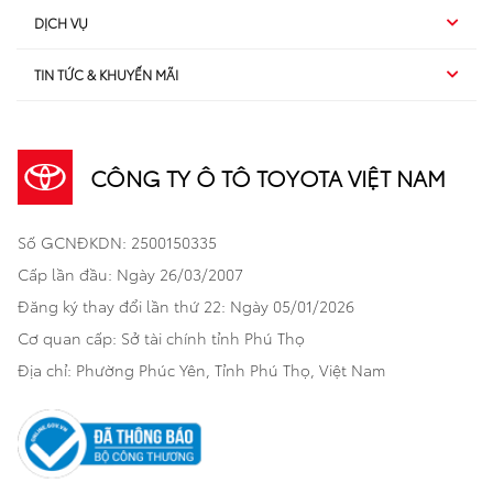
DỊCH VỤ
Hybrid
SUV
TIN TỨC & KHUYẾN MÃI
Dịch vụ sau bán hàng
TSS
Sedan
Sản phẩm
Dịch vụ tài chính Toyota
TNGA
Đa dụng
CÔNG TY Ô TÔ TOYOTA VIỆT NAM
Khuyến mãi
Bảo hiểm Toyota
Bán tải
Số GCNĐKDN: 2500150335
Xã hội
Xe đã qua sử dụng
Hatchback
Cấp lần đầu: Ngày 26/03/2007
Thông tin bổ trợ
Bảo hành mở rộng
Đăng ký thay đổi lần thứ 22: Ngày 05/01/2026
Thương mại
Cơ quan cấp: Sở tài chính tỉnh Phú Thọ
Thông tin khác
Sản phẩm chính hãng
Khách hàng dự án
Địa chỉ: Phường Phúc Yên, Tỉnh Phú Thọ, Việt Nam
Cơ sở bảo hành bảo dưỡng