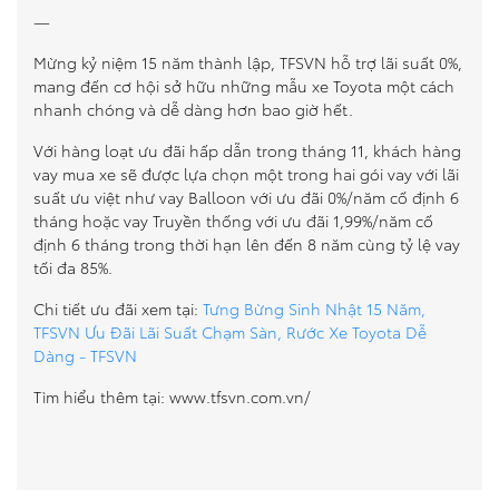
—
Mừng kỷ niệm 15 năm thành lập, TFSVN hỗ trợ lãi suất 0%,
mang đến cơ hội sở hữu những mẫu xe Toyota một cách
nhanh chóng và dễ dàng hơn bao giờ hết.
Với hàng loạt ưu đãi hấp dẫn trong tháng 11, khách hàng
vay mua xe sẽ được lựa chọn một trong hai gói vay với lãi
suất ưu việt như vay Balloon với ưu đãi 0%/năm cố định 6
tháng hoặc vay Truyền thống với ưu đãi 1,99%/năm cố
định 6 tháng trong thời hạn lên đến 8 năm cùng tỷ lệ vay
tối đa 85%.
Chi tiết ưu đãi xem tại:
Tưng Bừng Sinh Nhật 15 Năm,
TFSVN Ưu Đãi Lãi Suất Chạm Sàn, Rước Xe Toyota Dễ
Dàng - TFSVN
Tìm hiểu thêm tại: www.tfsvn.com.vn/