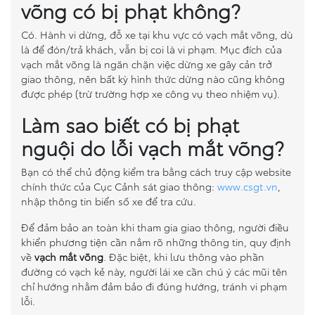
võng có bị phạt không?
Có. Hành vi dừng, đỗ xe tại khu vực có vạch mắt võng, dù
là để đón/trả khách, vẫn bị coi là vi phạm. Mục đích của
vạch mắt võng là ngăn chặn việc dừng xe gây cản trở
giao thông, nên bất kỳ hình thức dừng nào cũng không
được phép (trừ trường hợp xe công vụ theo nhiệm vụ).
Làm sao biết có bị phạt
nguội do lỗi vạch mắt võng?
Bạn có thể chủ động kiểm tra bằng cách truy cập website
chính thức của Cục Cảnh sát giao thông:
www.csgt.vn
,
nhập thông tin biển số xe để tra cứu.
Để đảm bảo an toàn khi tham gia giao thông, người điều
khiển phương tiện cần nắm rõ những thông tin, quy định
về
vạch mắt võng
. Đặc biệt, khi lưu thông vào phần
đường có vạch kẻ này, người lái xe cần chú ý các mũi tên
chỉ hướng nhằm đảm bảo đi đúng hướng, tránh vi phạm
lỗi.