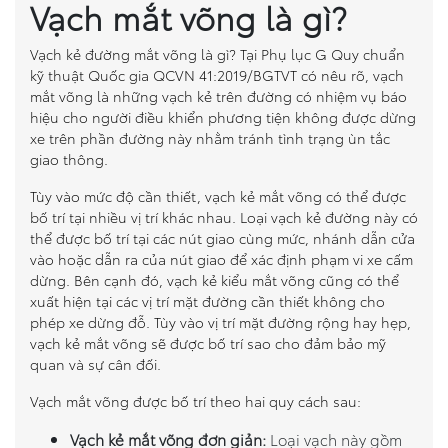
Vạch mắt võng là gì?
So sánh xe
Vạch kẻ đường mắt võng là gì? Tại Phụ lục G Quy chuẩn
kỹ thuật Quốc gia QCVN 41:2019/BGTVT có nêu rõ, vạch
Dự toán chi phí
mắt võng là những vạch kẻ trên đường có nhiệm vụ báo
hiệu cho người điều khiển phương tiện không được dừng
Đăng kí lái thử
xe trên phần đường này nhằm tránh tình trạng ùn tắc
giao thông.
Liên hệ Đại lý
Tùy vào mức độ cần thiết, vạch kẻ mắt võng có thể được
bố trí tại nhiều vị trí khác nhau. Loại vạch kẻ đường này có
thể được bố trí tại các nút giao cùng mức, nhánh dẫn cửa
vào hoặc dẫn ra của nút giao để xác định phạm vi xe cấm
dừng. Bên cạnh đó, vạch kẻ kiểu mắt võng cũng có thể
xuất hiện tại các vị trí mặt đường cần thiết không cho
phép xe dừng đỗ. Tùy vào vị trí mặt đường rộng hay hẹp,
vạch kẻ mắt võng sẽ được bố trí sao cho đảm bảo mỹ
quan và sự cân đối.
Vạch mắt võng được bố trí theo hai quy cách sau:
Vạch kẻ mắt võng đơn giản:
Loại vạch này gồm