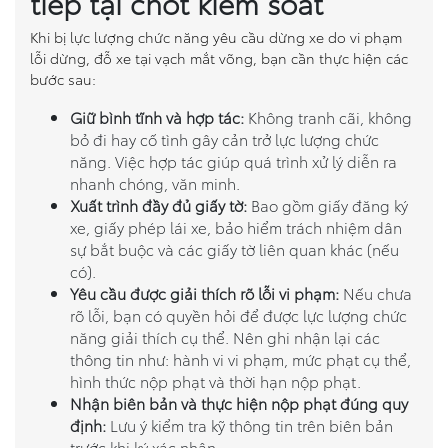
tiếp tại chốt kiểm soát
Khi bị lực lượng chức năng yêu cầu dừng xe do vi phạm
lỗi dừng, đỗ xe tại vạch mắt võng, bạn cần thực hiện các
bước sau:
Giữ bình tĩnh và hợp tác:
Không tranh cãi, không
bỏ đi hay cố tình gây cản trở lực lượng chức
năng. Việc hợp tác giúp quá trình xử lý diễn ra
nhanh chóng, văn minh.
Xuất trình đầy đủ giấy tờ:
Bao gồm giấy đăng ký
xe, giấy phép lái xe, bảo hiểm trách nhiệm dân
sự bắt buộc và các giấy tờ liên quan khác (nếu
có).
Yêu cầu được giải thích rõ lỗi vi phạm:
Nếu chưa
rõ lỗi, bạn có quyền hỏi để được lực lượng chức
năng giải thích cụ thể. Nên ghi nhận lại các
thông tin như: hành vi vi phạm, mức phạt cụ thể,
hình thức nộp phạt và thời hạn nộp phạt.
Nhận biên bản và thực hiện nộp phạt đúng quy
định:
Lưu ý kiểm tra kỹ thông tin trên biên bản
trước khi ký xác nhận.