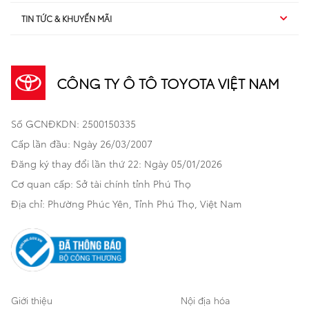
TIN TỨC & KHUYẾN MÃI
Dịch vụ sau bán hàng
TSS
Sedan
Sản phẩm
Dịch vụ tài chính Toyota
TNGA
Đa dụng
CÔNG TY Ô TÔ TOYOTA VIỆT NAM
Khuyến mãi
Bảo hiểm Toyota
Bán tải
Số GCNĐKDN: 2500150335
Xã hội
Xe đã qua sử dụng
Hatchback
Cấp lần đầu: Ngày 26/03/2007
Thông tin bổ trợ
Bảo hành mở rộng
Đăng ký thay đổi lần thứ 22: Ngày 05/01/2026
Thương mại
Cơ quan cấp: Sở tài chính tỉnh Phú Thọ
Thông tin khác
Sản phẩm chính hãng
Khách hàng dự án
Địa chỉ: Phường Phúc Yên, Tỉnh Phú Thọ, Việt Nam
Cơ sở bảo hành bảo dưỡng
Giới thiệu
Nội địa hóa