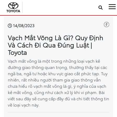
Sản phẩm
14/08/2023
Vạch Mắt Võng Là Gì? Quy Định
Công nghệ
Và Cách Đi Qua Đúng Luật |
Toyota
Dịch vụ
Vạch mắt võng là một trong những loại vạch kẻ
đường giao thông quan trọng, thường thấy tại các
Điện hóa
ngã ba, ngã tư hoặc khu vực giao cắt phức tạp. Tuy
nhiên, rất nhiều người tham gia giao thông vẫn
Về Toyota Việt Nam
chưa hiểu rõ vạch mắt võng là gì, ý nghĩa của vạch
kẻ mắt võng, cũng như cách xử lý khi vi phạm. Bài
Tin tức & Khuyến mãi
viết sau đây sẽ cung cấp đầy đủ và chi tiết thông tin
về loại vạch này.
VR Showroom