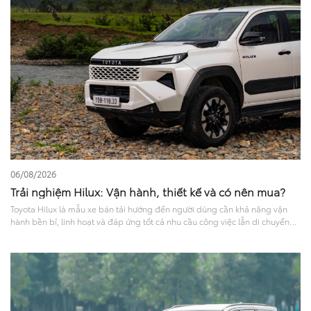
06/08/2026
Trải nghiệm Hilux: Vận hành, thiết kế và có nên mua?
Toyota Hilux là mẫu xe bán tải hướng đến người dùng cần khả năng vận
hành bền bỉ, linh hoạt và đáp ứng tốt cả nhu cầu công việc lẫn di chuyển
hằng ngày. Với thiết kế mạnh mẽ, khả năng vận hành ổn định cùng nhiều
công nghệ hỗ trợ lái và tính năng an toàn hiện đại, Hilux được nhiều khách
hàng quan tâm khi lựa chọn xe bán tải. Bài viết dưới đây sẽ mang đến góc
nhìn tổng quan về trải nghiệm Hilux ở các khía cạnh như ngoại thất, nội
thất, vận hành, mức tiêu hao nhiên liệu và công nghệ an toàn, giúp người
dùng có thêm cơ sở tham khảo trước khi quyết định.