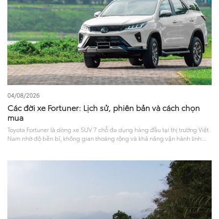
04/08/2026
Các đời xe Fortuner: Lịch sử, phiên bản và cách chọn
mua
Toyota Fortuner là dòng xe SUV 7 chỗ đa dụng hàng đầu tại thị trường Việt
Nam nhờ độ bền bỉ, không gian thoáng rộng và khả năng vận hành linh
hoạt. Trải qua nhiều năm xuất hiện trên thị trường, Fortuner đã không
ngừng cải tiến về mọi mặt. Tìm hiểu các đời xe Fortuner tại Việt Nam qua
các mốc nâng cấp, thay đổi về thiết kế, tiện nghi, vận hành và phiên bản
hiện tại sẽ giúp bạn có cái nhìn toàn diện để đưa ra lựa chọn phù hợp.