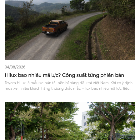
04/08/2026
Hilux bao nhiêu mã lực? Công suất từng phiên bản
Toyota Hilux là mẫu xe bán tải bền bỉ hàng đầu tại Việt Nam. Khi có ý định
mua xe, nhiều khách hàng thường thắc mắc Hilux bao nhiêu mã lực, liệu
sức mạnh này có đủ đáp ứng nhu cầu chở nặng hay đi phố? Bài viết sau sẽ
phân tích chi tiết khả năng vận hành và trang bị an toàn, giúp bạn chọn ra
phiên bản phù hợp nhất..