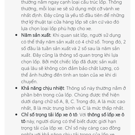
thường nằm ngay cạnh loại cấu trúc lốp. Thông
thường, mỗi loại xe sẽ sử dụng một cỡ vành xe
nhất định. Đây cũng là yếu tố đầu tiên để những
thợ kỹ thuật tại cửa hàng lốp sẽ căn cứ vào đó
lựa chọn loại lốp phù hợp cho xe.
Năm sản xuất
: Khi quan sát lốp, người sử dụng
có thể thấy năm sản xuất có 4 chữ số. Trong đó, 2
số đầu là tuần sản xuất và 2 số sau là năm sản
xuất. Đây cũng là thông số quan trọng khi lựa
chọn lốp. Bởi một chiếc lốp đã được sản xuất
quá lâu sẽ không còn đảm bảo chất lượng, có
thể ảnh hưởng đến tính an toàn của xe khi di
chuyển.
Khả năng chịu nhiệt
: Thông số này thường nằm ở
phần bên trong của lốp. Chúng được thể hiện
dưới dạng chữ số A, B, C. Trong đó, A là mức cao
nhất, B là mức trung bình và C là mức thấp nhất.
Chỉ số trọng tải lốp xe ô tô
: Với
thông số lốp xe ô
tô
này, người dùng có thể biết được giới hạn
trọng tải của lốp xe. Chỉ số này càng cao đồng
nghĩa với khả năng chịu tải trọng của lốp xe