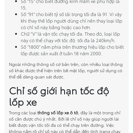
Số “15” cho biết đường kính mâm xe phù hợp là
15.
Số “91” cho biết tỷ số tải trọng tối đa là 91. Vì vậy
khi thay thế lốp người dùng chỉ nên thay loại lốp
có chỉ số này bằng hoặc cao hơn.
Chữ “V” là vận tốc chạy tối đa. Theo đó, loại lốp
này có thể chạy với tốc độ tối đa là 240km/h.
Số “1800” nằm phía trên thương hiệu lốp cho biết
lốp được sản xuất ở tuần 18 năm 2000.
Ngoài những thông số cơ bản trên, còn nhiều loại thông
số khác được thể hiện trên bề mặt lốp, người sử dụng có
thể dễ dàng quan sát được.
Chỉ số giới hạn tốc độ
lốp xe
Trong các loại
thông số lốp xe ô tô
, đây là một trong chỉ
số cần được chú ý nhất. Bởi lẽ chỉ số này giúp người lái
biết được vận tốc tối đa có thể chạy trên đường. Việc
không nắm rõ chỉ số này có thể dẫn đến tình trạng chạy