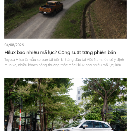
04/08/2026
Hilux bao nhiêu mã lực? Công suất từng phiên bản
Toyota Hilux là mẫu xe bán tải bền bỉ hàng đầu tại Việt Nam. Khi có ý định
mua xe, nhiều khách hàng thường thắc mắc Hilux bao nhiêu mã lực, liệu
sức mạnh này có đủ đáp ứng nhu cầu chở nặng hay đi phố? Bài viết sau sẽ
phân tích chi tiết khả năng vận hành và trang bị an toàn, giúp bạn chọn ra
phiên bản phù hợp nhất..