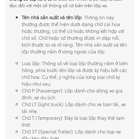
đọc đối với một số thông số cơ bản trên lốp xe.
Tên nhà sản xuất và tên lốp
: Thông tin này
thường được thể hiện dưới dạng chữ cái hoa
hoặc thường, có thể có hoặc không kết hợp với
chữ số. Chữ hoặc số thường được in dập nổi,
kích thước to và rõ ràng. Tên nhà sản xuất và tên
lốp thường nằm ở vòng ngoài của lốp.
Loại lốp: Thông số về loại lốp thường nằm ở bên
hông, phía trước tên lốp và được ký hiệu bởi các
chữ hoa. Cụ thể, ý nghĩa của từng loại chữ ký
hiệu như sau:
Chữ P (Passenger): Lốp dành cho dòng xe gia
đình, xe du lịch.
Chữ LT (light truck): Lốp dành cho xe bán tải, xe
tải nhẹ.
Chữ T (Temporary): Đây là loại lốp thay thế tạm
thời.
Chữ ST (Special Trailer): Lốp dành cho loại xe
đầu kéo đặc biệt.