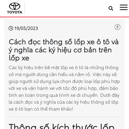
Sản phẩm
19/05/2023
Cách đọc thông số lốp xe ô tô và
Công nghệ
ý nghĩa các ký hiệu cơ bản trên
lốp xe
Dịch vụ
Các ký hiệu trên bề mặt lốp xe ô tô là những thông
số mà người dùng cần hiểu và nắm rõ. Việc này sẽ
Điện hóa
giúp người sử dụng lựa chọn được loại lốp phù hợp
với xe và vận hành xe với tốc độ phù hợp, đảm bảo
Về Toyota Việt Nam
tính an toàn trong quá trình xe di chuyển. Dưới đây
là cách đọc và ý nghĩa của các ký hiệu thông số lốp
Tin tức & Khuyến mãi
xe ô tô bạn có thể tham khảo!
VR Showroom
Thông số kích thước lốp