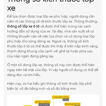
xe
So sánh xe
Để lựa chọn được loại lốp xe phù hợp, người dùng cần
Dự toán chi phí
nắm rõ các thông số về kích thước lốp xe. Thông thường,
thông số lốp xe ô tô
sẽ được thể hiện trong các sách
Đăng kí lái thử
hướng dẫn sử dụng của xe. Tại đây, nhà sản xuất sẽ có
những khuyến cáo về việc lựa chọn và sử dụng loại lốp
phù hợp cho từng dòng xe. Ngoài ra, thông số kích
Liên hệ Đại lý
thước lốp ô tô có thể được tìm thấy ở trên nắp bình xăng,
thanh đứng khung cửa cạnh với ghế lái hoặc phía sau
của nắp ngăn đựng găng tay.
Ở một số dòng lốp xe, thông số này còn được thể hiện
ngay trên bề mặt của lốp. Vì vậy người sử dụng có thể dễ
dàng đọc và tìm hiểu.
Hiện nay, có hai kiểu ghi thông số kích thước lốp phổ
biến là: số đo bằng inch và số đo bằng mm.