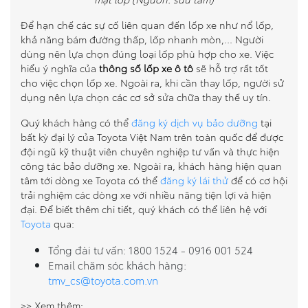
Để hạn chế các sự cố liên quan đến lốp xe như nổ lốp,
khả năng bám đường thấp, lốp nhanh mòn,… Người
dùng nên lựa chọn đúng loại lốp phù hợp cho xe. Việc
hiểu ý nghĩa của
thông số lốp xe ô tô
sẽ hỗ trợ rất tốt
cho việc chọn lốp xe. Ngoài ra, khi cần thay lốp, người sử
dụng nên lựa chọn các cơ sở sửa chữa thay thế uy tín.
Quý khách hàng có thể
đăng ký dịch vụ bảo dưỡng
tại
bất kỳ đại lý của Toyota Việt Nam trên toàn quốc để được
đội ngũ kỹ thuật viên chuyên nghiệp tư vấn và thực hiện
công tác bảo dưỡng xe. Ngoài ra, khách hàng hiện quan
tâm tới dòng xe Toyota có thể
đăng ký lái thử
để có cơ hội
trải nghiệm các dòng xe với nhiều năng tiện lợi và hiện
đại. Để biết thêm chi tiết, quý khách có thể liên hệ với
Toyota
qua:
Tổng đài tư vấn: 1800 1524 - 0916 001 524
Email chăm sóc khách hàng:
tmv_cs@toyota.com.vn
>> Xem thêm: