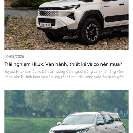
06/08/2026
Trải nghiệm Hilux: Vận hành, thiết kế và có nên mua?
Toyota Hilux là mẫu xe bán tải hướng đến người dùng cần khả năng vận
hành bền bỉ, linh hoạt và đáp ứng tốt cả nhu cầu công việc lẫn di chuyển
hằng ngày. Với thiết kế mạnh mẽ, khả năng vận hành ổn định cùng nhiều
công nghệ hỗ trợ lái và tính năng an toàn hiện đại, Hilux được nhiều khách
hàng quan tâm khi lựa chọn xe bán tải. Bài viết dưới đây sẽ mang đến góc
nhìn tổng quan về trải nghiệm Hilux ở các khía cạnh như ngoại thất, nội
thất, vận hành, mức tiêu hao nhiên liệu và công nghệ an toàn, giúp người
dùng có thêm cơ sở tham khảo trước khi quyết định.