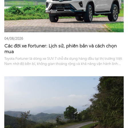
04/08/2026
Các đời xe Fortuner: Lịch sử, phiên bản và cách chọn
mua
Toyota Fortuner là dòng xe SUV 7 chỗ đa dụng hàng đầu tại thị trường Việt
Nam nhờ độ bền bỉ, không gian thoáng rộng và khả năng vận hành linh
hoạt. Trải qua nhiều năm xuất hiện trên thị trường, Fortuner đã không
ngừng cải tiến về mọi mặt. Tìm hiểu các đời xe Fortuner tại Việt Nam qua
các mốc nâng cấp, thay đổi về thiết kế, tiện nghi, vận hành và phiên bản
hiện tại sẽ giúp bạn có cái nhìn toàn diện để đưa ra lựa chọn phù hợp.