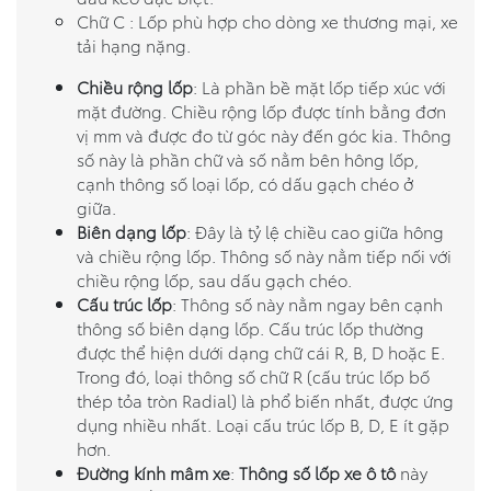
Chữ C : Lốp phù hợp cho dòng xe thương mại, xe
tải hạng nặng.
Chiều rộng lốp
: Là phần bề mặt lốp tiếp xúc với
mặt đường. Chiều rộng lốp được tính bằng đơn
vị mm và được đo từ góc này đến góc kia. Thông
số này là phần chữ và số nằm bên hông lốp,
cạnh thông số loại lốp, có dấu gạch chéo ở
giữa.
Biên dạng lốp
: Đây là tỷ lệ chiều cao giữa hông
và chiều rộng lốp. Thông số này nằm tiếp nối với
chiều rộng lốp, sau dấu gạch chéo.
Cấu trúc lốp
: Thông số này nằm ngay bên cạnh
thông số biên dạng lốp. Cấu trúc lốp thường
được thể hiện dưới dạng chữ cái R, B, D hoặc E.
Trong đó, loại thông số chữ R (cấu trúc lốp bố
thép tỏa tròn Radial) là phổ biến nhất, được ứng
dụng nhiều nhất. Loại cấu trúc lốp B, D, E ít gặp
hơn.
Đường kính mâm xe
:
Thông số lốp xe ô tô
này