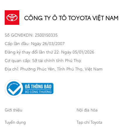
Sản phẩm
Dịch vụ tài chính Toyota
TNGA
Đa dụng
CÔNG TY Ô TÔ TOYOTA VIỆT NAM
Khuyến mãi
Bảo hiểm Toyota
Bán tải
Số GCNĐKDN: 2500150335
Xã hội
Xe đã qua sử dụng
Hatchback
Cấp lần đầu: Ngày 26/03/2007
Thông tin bổ trợ
Bảo hành mở rộng
Đăng ký thay đổi lần thứ 22: Ngày 05/01/2026
Thương mại
Cơ quan cấp: Sở tài chính tỉnh Phú Thọ
Thông tin khác
Sản phẩm chính hãng
Khách hàng dự án
Địa chỉ: Phường Phúc Yên, Tỉnh Phú Thọ, Việt Nam
Cơ sở bảo hành bảo dưỡng
Giới thiệu
Nội địa hóa
Tuyển dụng
Tạp chí Toyota