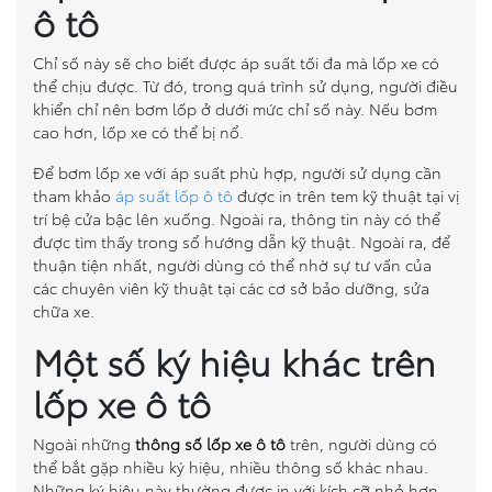
ô tô
Chỉ số này sẽ cho biết được áp suất tối đa mà lốp xe có
thể chịu được. Từ đó, trong quá trình sử dụng, người điều
khiển chỉ nên bơm lốp ở dưới mức chỉ số này. Nếu bơm
cao hơn, lốp xe có thể bị nổ.
Để bơm lốp xe với áp suất phù hợp, người sử dụng cần
tham khảo
áp suất lốp ô tô
được in trên tem kỹ thuật tại vị
trí bệ cửa bậc lên xuống. Ngoài ra, thông tin này có thể
được tìm thấy trong sổ hướng dẫn kỹ thuật. Ngoài ra, để
thuận tiện nhất, người dùng có thể nhờ sự tư vấn của
các chuyên viên kỹ thuật tại các cơ sở bảo dưỡng, sửa
chữa xe.
Một số ký hiệu khác trên
lốp xe ô tô
Ngoài những
thông số lốp xe ô tô
trên, người dùng có
thể bắt gặp nhiều ký hiệu, nhiều thông số khác nhau.
Những ký hiệu này thường được in với kích cỡ nhỏ hơn,