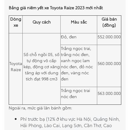
Bảng giá niêm yết xe Toyota Raize 2023 mới nhất
Dòng
Giá bán
Quy cách
Màu sắc
xe
(đồng)
Đỏ, đen
552.000.000
Trắng ngọc trai,
Số chỗ ngồi 05, số
trắng nóc đen,
tự động vô cấp
xanh ngọc lam
Toyota
560.000.000
kép, động cơ xăng
nóc đen, đỏ nóc
Raize
tăng áp với dung
đen, vàng nóc
tích đạt 998 cm3
đen
Trắng ngọc trai
563.000.000
nóc đen
Ngoài ra, mức giá lăn bánh gồm:
Phí trước bạ (12% ở khu vực Hà Nội, Quảng Ninh,
Hải Phòng, Lào Cai, Lạng Sơn, Cần Thơ, Cao