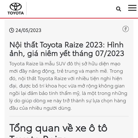
Sản phẩm
24/05/2023
Nội thất Toyota Raize 2023: Hình
Công nghệ
ảnh, giá niêm yết tháng 07/2023
Dịch vụ
Toyota Raize là mẫu SUV đô thị sở hữu diện mạo
mới đầy năng động, trẻ trung và mạnh mẽ. Trong
đó, nội thất Toyota Raize với nhiều tiện nghi hiện
Điện hóa
đại, được bố trí khoa học vừa mở rộng không gian
ngồi lại đảm bảo tính thẩm mỹ, là một trong những
Về Toyota Việt Nam
lý do giúp dòng xe này trở thành sự lựa chọn hàng
đầu của nhiều người dùng.
Tin tức & Khuyến mãi
Tổng quan về xe ô tô
VR Showroom