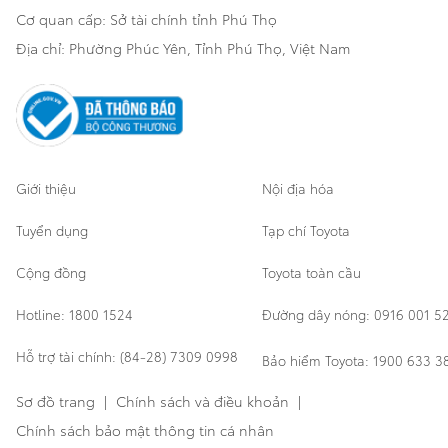
Cơ quan cấp: Sở tài chính tỉnh Phú Thọ
Thông tin khác
Sản phẩm chính hãng
Khách hàng dự án
Địa chỉ: Phường Phúc Yên, Tỉnh Phú Thọ, Việt Nam
Cơ sở bảo hành bảo dưỡng
Giới thiệu
Nội địa hóa
Tuyển dụng
Tạp chí Toyota
Cộng đồng
Toyota toàn cầu
Hotline: 1800 1524
Đường dây nóng: 0916 001 5
Hỗ trợ tài chính: (84-28) 7309 0998
Bảo hiểm Toyota: 1900 633 3
Sơ đồ trang
|
Chính sách và điều khoản
|
Chính sách bảo mật thông tin cá nhân