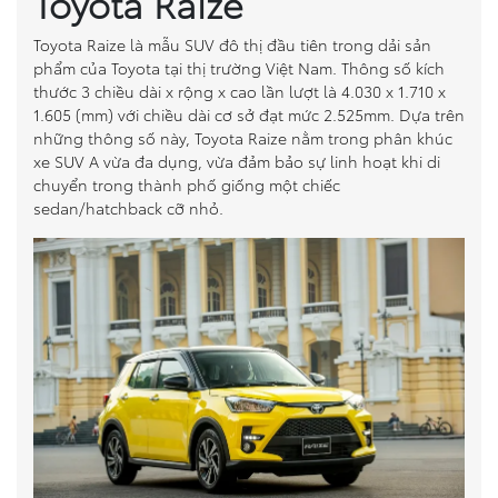
Toyota Raize
So sánh xe
Toyota Raize là mẫu SUV đô thị đầu tiên trong dải sản
phẩm của Toyota tại thị trường Việt Nam. Thông số kích
Dự toán chi phí
thước 3 chiều dài x rộng x cao lần lượt là 4.030 x 1.710 x
1.605 (mm) với chiều dài cơ sở đạt mức 2.525mm. Dựa trên
những thông số này, Toyota Raize nằm trong phân khúc
Đăng kí lái thử
xe SUV A vừa đa dụng, vừa đảm bảo sự linh hoạt khi di
chuyển trong thành phố giống một chiếc
Liên hệ Đại lý
sedan/hatchback cỡ nhỏ.