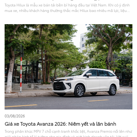
Toyota Hilux là mẫu xe bán tải bền bỉ hàng đầu tại Việt Nam. Khi có ý định
mua xe, nhiều khách hàng thường thắc mắc Hilux bao nhiêu mã lực, liệu
sức mạnh này có đủ đáp ứng nhu cầu chở nặng hay đi phố? Bài viết sau sẽ
phân tích chi tiết khả năng vận hành và trang bị an toàn, giúp bạn chọn ra
phiên bản phù hợp nhất..
03/08/2026
Giá xe Toyota Avanza 2026: Niêm yết và lăn bánh
Trong phân khúc MPV 7 chỗ cạnh tranh khốc liệt, Avanza Premio nổi lên như
giải pháp kinh tế lý tưởng cho gia đình và giới kinh doanh vận tải. Với sự lột