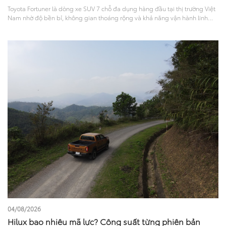
Toyota Fortuner là dòng xe SUV 7 chỗ đa dụng hàng đầu tại thị trường Việt
Nam nhờ độ bền bỉ, không gian thoáng rộng và khả năng vận hành linh
hoạt. Trải qua nhiều năm xuất hiện trên thị trường, Fortuner đã không
ngừng cải tiến về mọi mặt. Tìm hiểu các đời xe Fortuner tại Việt Nam qua
các mốc nâng cấp, thay đổi về thiết kế, tiện nghi, vận hành và phiên bản
hiện tại sẽ giúp bạn có cái nhìn toàn diện để đưa ra lựa chọn phù hợp.
04/08/2026
Hilux bao nhiêu mã lực? Công suất từng phiên bản