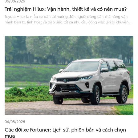
06/08/2026
Trải nghiệm Hilux: Vận hành, thiết kế và có nên mua?
Toyota Hilux là mẫu xe bán tải hướng đến người dùng cần khả năng vận
hành bền bỉ, linh hoạt và đáp ứng tốt cả nhu cầu công việc lẫn di chuyển
hằng ngày. Với thiết kế mạnh mẽ, khả năng vận hành ổn định cùng nhiều
công nghệ hỗ trợ lái và tính năng an toàn hiện đại, Hilux được nhiều khách
hàng quan tâm khi lựa chọn xe bán tải. Bài viết dưới đây sẽ mang đến góc
nhìn tổng quan về trải nghiệm Hilux ở các khía cạnh như ngoại thất, nội
thất, vận hành, mức tiêu hao nhiên liệu và công nghệ an toàn, giúp người
dùng có thêm cơ sở tham khảo trước khi quyết định.
04/08/2026
Các đời xe Fortuner: Lịch sử, phiên bản và cách chọn
mua