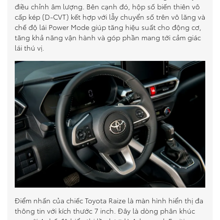
điều chỉnh âm lượng. Bên cạnh đó, hộp số biến thiên vô
cấp kép (D-CVT) kết hợp với lẫy chuyển số trên vô lăng và
chế độ lái Power Mode giúp tăng hiệu suất cho động cơ,
tăng khả năng vận hành và góp phần mang tới cảm giác
lái thú vị.
Điểm nhấn của chiếc Toyota Raize là màn hình hiển thị đa
thông tin với kích thước 7 inch. Đây là dòng phân khúc