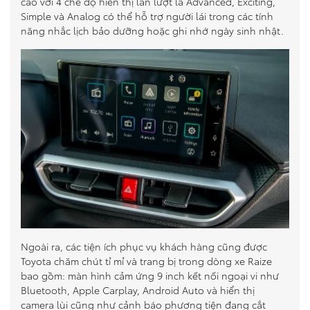
cao với 4 chế độ hiển thị lần lượt là Advanced, Exciting,
Simple và Analog có thể hỗ trợ người lái trong các tính
năng nhắc lịch bảo dưỡng hoặc ghi nhớ ngày sinh nhật.
Ngoài ra, các tiện ích phục vụ khách hàng cũng được
Toyota chăm chút tỉ mỉ và trang bị trong dòng xe Raize
bao gồm: màn hình cảm ứng 9 inch kết nối ngoại vi như
Bluetooth, Apple Carplay, Android Auto và hiển thị
camera lùi cũng như cảnh báo phương tiện đang cắt