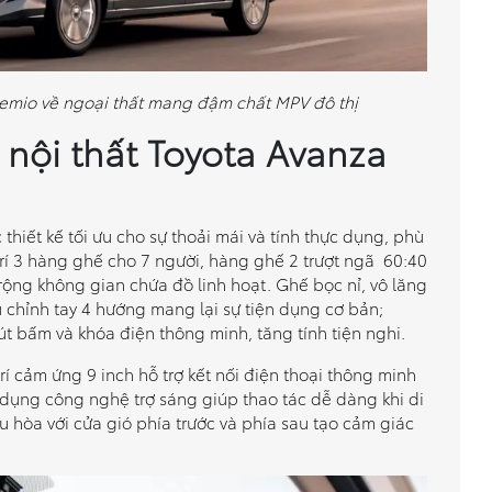
emio về ngoại thất mang đậm chất MPV đô thị
t nội thất Toyota Avanza
thiết kế tối ưu cho sự thoải mái và tính thực dụng, phù
trí 3 hàng ghế cho 7 người, hàng ghế 2 trượt ngã 60:40
ộng không gian chứa đồ linh hoạt. Ghế bọc nỉ, vô lăng
 chỉnh tay 4 hướng mang lại sự tiện dụng cơ bản;
t bấm và khóa điện thông minh, tăng tính tiện nghi.
trí cảm ứng 9 inch hỗ trợ kết nối điện thoại thông minh
dụng công nghệ trợ sáng giúp thao tác dễ dàng khi di
u hòa với cửa gió phía trước và phía sau tạo cảm giác