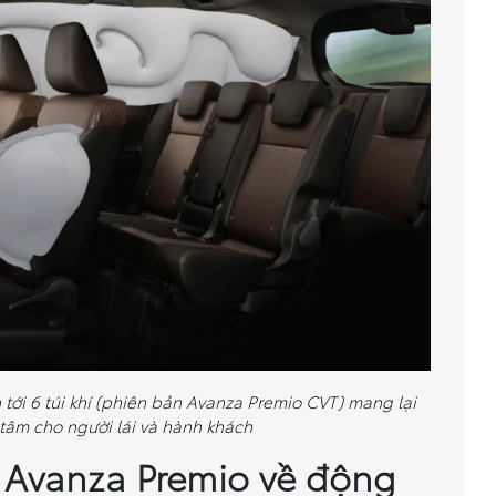
 tới 6 túi khí (phiên bản Avanza Premio CVT) mang lại
tâm cho người lái và hành khách
 Avanza Premio về động