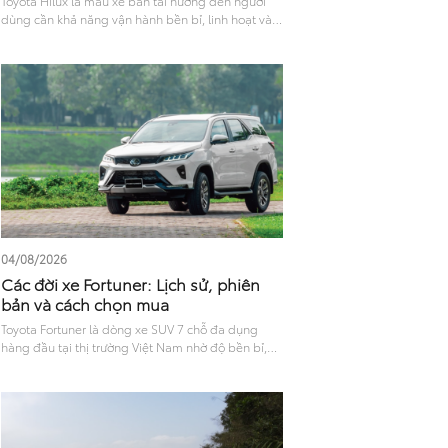
Toyota Hilux là mẫu xe bán tải hướng đến người
dùng cần khả năng vận hành bền bỉ, linh hoạt và
đáp ứng tốt cả nhu cầu công việc lẫn di chuyển
hằng ngày. Với thiết kế mạnh mẽ, khả năng vận
hành ổn định cùng nhiều công nghệ hỗ trợ lái và
tính năng an toàn hiện đại, Hilux được nhiều khách
hàng quan tâm khi lựa chọn xe bán tải. Bài viết
dưới đây sẽ mang đến góc nhìn tổng quan về trải
nghiệm Hilux ở các khía cạnh như ngoại thất, nội
thất, vận hành, mức tiêu hao nhiên liệu và công
nghệ an toàn, giúp người dùng có thêm cơ sở
tham khảo trước khi quyết định.
04/08/2026
Các đời xe Fortuner: Lịch sử, phiên
bản và cách chọn mua
Toyota Fortuner là dòng xe SUV 7 chỗ đa dụng
hàng đầu tại thị trường Việt Nam nhờ độ bền bỉ,
không gian thoáng rộng và khả năng vận hành
linh hoạt. Trải qua nhiều năm xuất hiện trên thị
trường, Fortuner đã không ngừng cải tiến về mọi
mặt. Tìm hiểu các đời xe Fortuner tại Việt Nam qua
các mốc nâng cấp, thay đổi về thiết kế, tiện nghi,