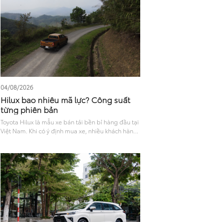
vận hành và phiên bản hiện tại sẽ giúp bạn có cái
nhìn toàn diện để đưa ra lựa chọn phù hợp.
04/08/2026
Hilux bao nhiêu mã lực? Công suất
từng phiên bản
Toyota Hilux là mẫu xe bán tải bền bỉ hàng đầu tại
Việt Nam. Khi có ý định mua xe, nhiều khách hàng
thường thắc mắc Hilux bao nhiêu mã lực, liệu sức
mạnh này có đủ đáp ứng nhu cầu chở nặng hay đi
phố? Bài viết sau sẽ phân tích chi tiết khả năng
vận hành và trang bị an toàn, giúp bạn chọn ra
phiên bản phù hợp nhất..