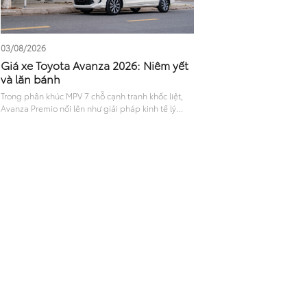
03/08/2026
Giá xe Toyota Avanza 2026: Niêm yết
và lăn bánh
Trong phân khúc MPV 7 chỗ cạnh tranh khốc liệt,
Avanza Premio nổi lên như giải pháp kinh tế lý
tưởng cho gia đình và giới kinh doanh vận tải. Với
sự lột xác về kiểu dáng cùng công nghệ, mẫu xe
này nhanh chóng thu hút lượng quan tâm lớn. Đặc
biệt, thông tin về giá xe Toyota Avanza niêm yết và
chi phí lăn bánh thực tế luôn được tìm kiếm nhiều
nhất trước khi xuống tiền. Bài viết dưới đây sẽ cung
cấp chi tiết giá bán và đánh giá khách quan về
dòng xe này.