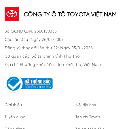
Sản phẩm
Dịch vụ tài chính Toyota
TNGA
Đa dụng
CÔNG TY Ô TÔ TOYOTA VIỆT NAM
Khuyến mãi
Bảo hiểm Toyota
Bán tải
Số GCNĐKDN: 2500150335
Xã hội
Xe đã qua sử dụng
Hatchback
Cấp lần đầu: Ngày 26/03/2007
Thông tin bổ trợ
Bảo hành mở rộng
Đăng ký thay đổi lần thứ 22: Ngày 05/01/2026
Thương mại
Cơ quan cấp: Sở tài chính tỉnh Phú Thọ
Thông tin khác
Sản phẩm chính hãng
Khách hàng dự án
Địa chỉ: Phường Phúc Yên, Tỉnh Phú Thọ, Việt Nam
Cơ sở bảo hành bảo dưỡng
Giới thiệu
Nội địa hóa
Tuyển dụng
Tạp chí Toyota
Cộng đồng
Toyota toàn cầu