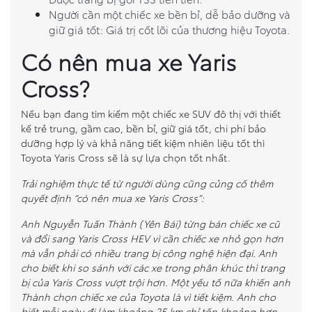
Người cần một chiếc xe bền bỉ, dễ bảo dưỡng và
giữ giá tốt: Giá trị cốt lõi của thương hiệu Toyota.
Có nên mua xe Yaris
Cross?
Nếu bạn đang tìm kiếm một chiếc xe SUV đô thị với thiết
kế trẻ trung, gầm cao, bền bỉ, giữ giá tốt, chi phí bảo
dưỡng hợp lý và khả năng tiết kiệm nhiên liệu tốt thì
Toyota Yaris Cross sẽ là sự lựa chọn tốt nhất.
Trải nghiệm thực tế từ người dùng cũng củng cố thêm
quyết định “có nên mua xe Yaris Cross”:
Anh Nguyễn Tuấn Thành (Yên Bái) từng bán chiếc xe cũ
và đổi sang Yaris Cross HEV vì cần chiếc xe nhỏ gọn hơn
mà vẫn phải có nhiều trang bị công nghệ hiện đại. Anh
cho biết khi so sánh với các xe trong phân khúc thì trang
bị của Yaris Cross vượt trội hơn. Một yếu tố nữa khiến anh
Thành chọn chiếc xe của Toyota là vì tiết kiệm. Anh cho
biết mỗi ngày đi làm khoảng 25 km chỉ tốn khoảng hơn