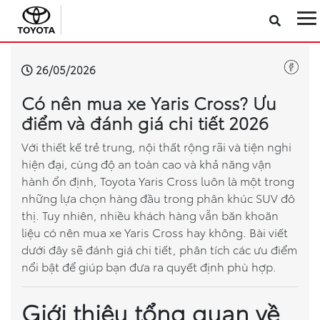
Sản phẩm
26/05/2026
Có nên mua xe Yaris Cross? Ưu
Công nghệ
điểm và đánh giá chi tiết 2026
Dịch vụ
Với thiết kế trẻ trung, nội thất rộng rãi và tiện nghi
hiện đại, cùng độ an toàn cao và khả năng vận
hành ổn định, Toyota Yaris Cross luôn là một trong
Điện hóa
những lựa chọn hàng đầu trong phân khúc SUV đô
thị. Tuy nhiên, nhiều khách hàng vẫn băn khoăn
Về Toyota Việt Nam
liệu có nên mua xe Yaris Cross hay không. Bài viết
dưới đây sẽ đánh giá chi tiết, phân tích các ưu điểm
Tin tức & Khuyến mãi
nổi bật để giúp bạn đưa ra quyết định phù hợp.
VR Showroom
Giới thiệu tổng quan về