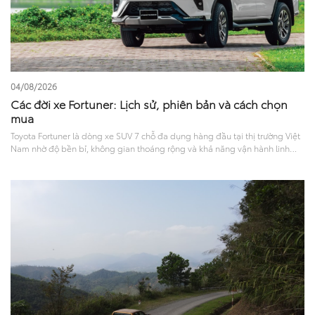
04/08/2026
Các đời xe Fortuner: Lịch sử, phiên bản và cách chọn
mua
Toyota Fortuner là dòng xe SUV 7 chỗ đa dụng hàng đầu tại thị trường Việt
Nam nhờ độ bền bỉ, không gian thoáng rộng và khả năng vận hành linh
hoạt. Trải qua nhiều năm xuất hiện trên thị trường, Fortuner đã không
ngừng cải tiến về mọi mặt. Tìm hiểu các đời xe Fortuner tại Việt Nam qua
các mốc nâng cấp, thay đổi về thiết kế, tiện nghi, vận hành và phiên bản
hiện tại sẽ giúp bạn có cái nhìn toàn diện để đưa ra lựa chọn phù hợp.