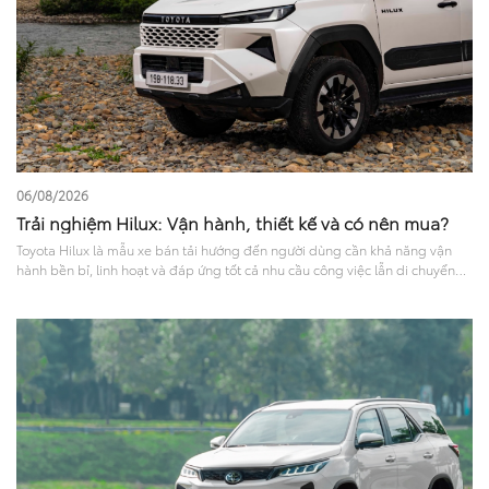
06/08/2026
Trải nghiệm Hilux: Vận hành, thiết kế và có nên mua?
Toyota Hilux là mẫu xe bán tải hướng đến người dùng cần khả năng vận
hành bền bỉ, linh hoạt và đáp ứng tốt cả nhu cầu công việc lẫn di chuyển
hằng ngày. Với thiết kế mạnh mẽ, khả năng vận hành ổn định cùng nhiều
công nghệ hỗ trợ lái và tính năng an toàn hiện đại, Hilux được nhiều khách
hàng quan tâm khi lựa chọn xe bán tải. Bài viết dưới đây sẽ mang đến góc
nhìn tổng quan về trải nghiệm Hilux ở các khía cạnh như ngoại thất, nội
thất, vận hành, mức tiêu hao nhiên liệu và công nghệ an toàn, giúp người
dùng có thêm cơ sở tham khảo trước khi quyết định.