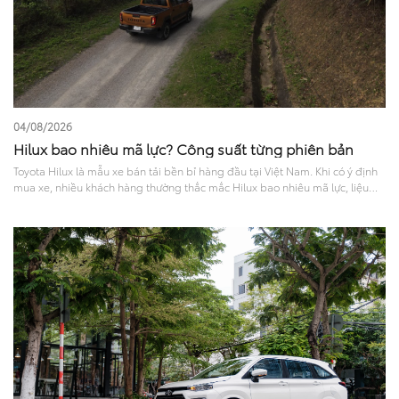
04/08/2026
Hilux bao nhiêu mã lực? Công suất từng phiên bản
Toyota Hilux là mẫu xe bán tải bền bỉ hàng đầu tại Việt Nam. Khi có ý định
mua xe, nhiều khách hàng thường thắc mắc Hilux bao nhiêu mã lực, liệu
sức mạnh này có đủ đáp ứng nhu cầu chở nặng hay đi phố? Bài viết sau sẽ
phân tích chi tiết khả năng vận hành và trang bị an toàn, giúp bạn chọn ra
phiên bản phù hợp nhất..