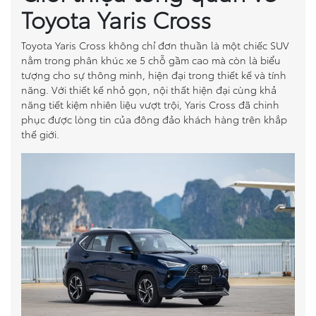
Toyota Yaris Cross
So sánh xe
Toyota Yaris Cross không chỉ đơn thuần là một chiếc SUV
Dự toán chi phí
nằm trong phân khúc xe 5 chỗ gầm cao mà còn là biểu
tượng cho sự thông minh, hiện đại trong thiết kế và tính
năng. Với thiết kế nhỏ gọn, nội thất hiện đại cùng khả
Đăng kí lái thử
năng tiết kiệm nhiên liệu vượt trội, Yaris Cross đã chinh
phục được lòng tin của đông đảo khách hàng trên khắp
Liên hệ Đại lý
thế giới.