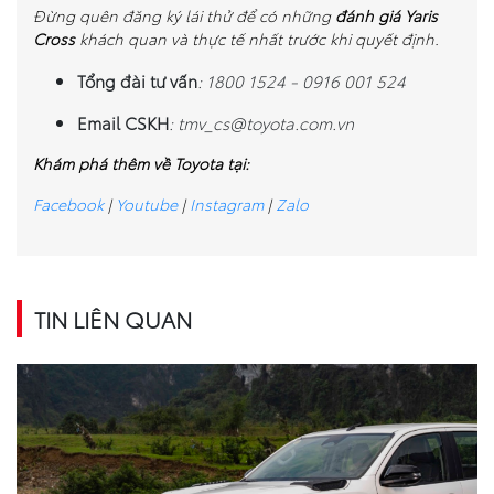
Đừng quên đăng ký lái thử để có những
đánh giá Yaris
Cross
khách quan và thực tế nhất trước khi quyết định.
Tổng đài tư vấn
: 1800 1524 - 0916 001 524
Email CSKH
:
tmv_cs@toyota.com.vn
Khám phá thêm về Toyota tại:
Facebook
|
Youtube
|
Instagram
|
Zalo
TIN LIÊN QUAN