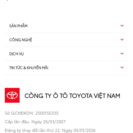
SẢN PHẨM
CÔNG NGHỆ
Hybrid EV
DỊCH VỤ
Hybrid
SUV
TIN TỨC & KHUYẾN MÃI
Dịch vụ sau bán hàng
TSS
Sedan
Sản phẩm
Dịch vụ tài chính Toyota
TNGA
Đa dụng
CÔNG TY Ô TÔ TOYOTA VIỆT NAM
Khuyến mãi
Bảo hiểm Toyota
Bán tải
Số GCNĐKDN: 2500150335
Xã hội
Xe đã qua sử dụng
Hatchback
Cấp lần đầu: Ngày 26/03/2007
Thông tin bổ trợ
Bảo hành mở rộng
Đăng ký thay đổi lần thứ 22: Ngày 05/01/2026
Thương mại