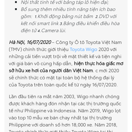
Nội thất tinh tế với bảng táp lô hiện đại;
Bổ sung thêm nhiều tính năng tiện ích bao
So sánh xe
gồm:
.Khởi động bằng nút bấm
.DVD với
1
2
kết nối smart link
.Bảng điều khiển điều hòa
Dự toán chi phí
3
điện tử
.Camera lùi.
4
Đăng kí lái thử
Hà Nội, 16/07/2020
– Công ty Ô tô Toyota Việt Nam
(TMV) chính thức giới thiệu
Toyota Wigo
2020 với
Liên hệ Đại lý
những cải tiến vượt trội về mặt thiết kế và tiện nghi
với giá bán vô cùng hấp dẫn,
hiện thực hóa giấc mơ
sở hữu xe hơi của người dân Việt Nam
. c mới 2020
sẽ chính thức có mặt tại toàn bộ hệ thống đại lý
của Toyota trên toàn quốc kể từ ngày 16/07/2020.
Lần đầu tiên ra mắt năm 2003, Wigo nhanh chóng
được khách hàng đón nhận tại các thị trường quốc
tế như Philippine và Indonesia. Năm 2019, Wigo lọt
vào top 10 mẫu xe bán chay nhất tại thị trường
Philippine với doanh số hơn 18,000 xe. Năm 2018,
Toyota chính thức giới thiệu Toyota Wigo tại thị