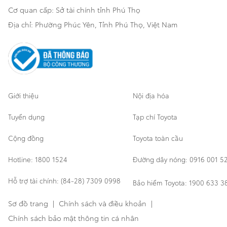
Cơ quan cấp: Sở tài chính tỉnh Phú Thọ
Thông tin khác
Sản phẩm chính hãng
Khách hàng dự án
Địa chỉ: Phường Phúc Yên, Tỉnh Phú Thọ, Việt Nam
Cơ sở bảo hành bảo dưỡng
Giới thiệu
Nội địa hóa
Tuyển dụng
Tạp chí Toyota
Cộng đồng
Toyota toàn cầu
Hotline: 1800 1524
Đường dây nóng: 0916 001 5
Hỗ trợ tài chính: (84-28) 7309 0998
Bảo hiểm Toyota: 1900 633 3
Sơ đồ trang
|
Chính sách và điều khoản
|
Chính sách bảo mật thông tin cá nhân