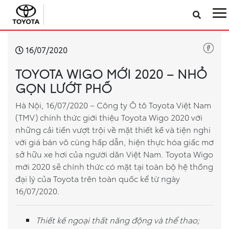
Sản phẩm
16/07/2020
TOYOTA WIGO MỚI 2020 – NHỎ
Công nghệ
GỌN LƯỚT PHỐ
Dịch vụ
Hà Nội, 16/07/2020 – Công ty Ô tô Toyota Việt Nam
(TMV) chính thức giới thiệu Toyota Wigo 2020 với
những cải tiến vượt trội về mặt thiết kế và tiện nghi
Điện hóa
với giá bán vô cùng hấp dẫn, hiện thực hóa giấc mơ
sở hữu xe hơi của người dân Việt Nam. Toyota Wigo
Về Toyota Việt Nam
mới 2020 sẽ chính thức có mặt tại toàn bộ hệ thống
đại lý của Toyota trên toàn quốc kể từ ngày
Tin tức & Khuyến mãi
16/07/2020.
VR Showroom
Thiết kế ngoại thất năng động và thể thao;