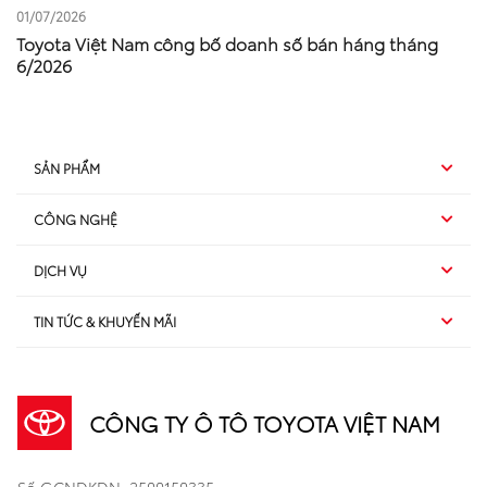
01/07/2026
Toyota Việt Nam công bố doanh số bán háng tháng
6/2026
SẢN PHẨM
CÔNG NGHỆ
Hybrid EV
DỊCH VỤ
Hybrid
SUV
TIN TỨC & KHUYẾN MÃI
Dịch vụ sau bán hàng
TSS
Sedan
Sản phẩm
Dịch vụ tài chính Toyota
TNGA
Đa dụng
CÔNG TY Ô TÔ TOYOTA VIỆT NAM
Khuyến mãi
Bảo hiểm Toyota
Bán tải
Xã hội