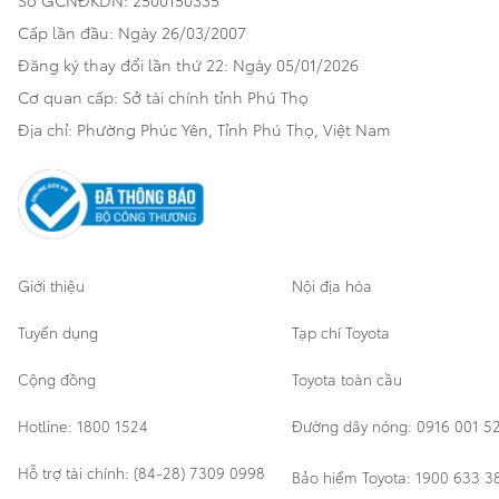
Số GCNĐKDN: 2500150335
Xe đã qua sử dụng
Hatchback
Cấp lần đầu: Ngày 26/03/2007
Thông tin bổ trợ
Bảo hành mở rộng
Đăng ký thay đổi lần thứ 22: Ngày 05/01/2026
Thương mại
Cơ quan cấp: Sở tài chính tỉnh Phú Thọ
Thông tin khác
Sản phẩm chính hãng
Khách hàng dự án
Địa chỉ: Phường Phúc Yên, Tỉnh Phú Thọ, Việt Nam
Cơ sở bảo hành bảo dưỡng
Giới thiệu
Nội địa hóa
Tuyển dụng
Tạp chí Toyota
Cộng đồng
Toyota toàn cầu
Hotline: 1800 1524
Đường dây nóng: 0916 001 5
Hỗ trợ tài chính: (84-28) 7309 0998
Bảo hiểm Toyota: 1900 633 3