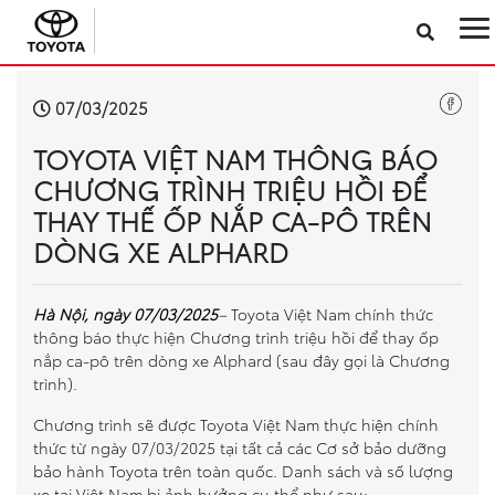
Sản phẩm
07/03/2025
TOYOTA VIỆT NAM THÔNG BÁO
Công nghệ
CHƯƠNG TRÌNH TRIỆU HỒI ĐỂ
THAY THẾ ỐP NẮP CA-PÔ TRÊN
Dịch vụ
DÒNG XE ALPHARD
Điện hóa
Hà Nội, ngày 07/03/2025
–
Toyota Việt Nam chính thức
thông báo thực hiện Chương trình triệu hồi để thay ốp
Về Toyota Việt Nam
nắp ca-pô trên dòng xe Alphard (sau đây gọi là Chương
trình).
Tin tức & Khuyến mãi
Chương trình sẽ được Toyota Việt Nam thực hiện chính
thức từ ngày 07/03/2025 tại tất cả các Cơ sở bảo dưỡng
VR Showroom
bảo hành Toyota trên toàn quốc. Danh sách và số lượng
xe tại Việt Nam bị ảnh hưởng cụ thể như sau: