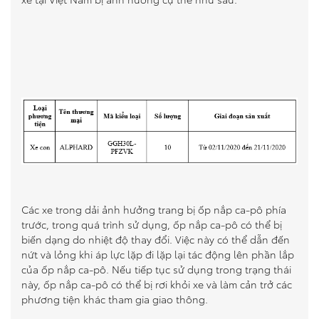
So sánh xe
Dự toán chi phí
Đăng kí lái thử
Liên hệ Đại lý
Các xe trong dải ảnh hưởng trang bị ốp nắp ca-pô phía
trước, trong quá trình sử dụng, ốp nắp ca-pô có thể bị
biến dạng do nhiệt độ thay đổi. Việc này có thể dẫn đến
nứt và lỏng khi áp lực lặp đi lặp lại tác động lên phần lắp
của ốp nắp ca-pô. Nếu tiếp tục sử dụng trong trạng thái
này, ốp nắp ca-pô có thể bị rơi khỏi xe và làm cản trở các
phương tiện khác tham gia giao thông.