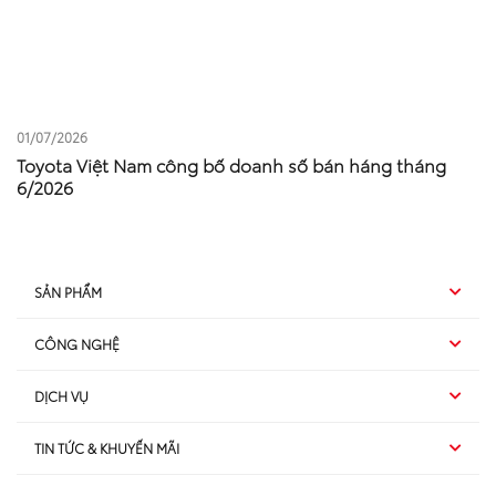
01/07/2026
Toyota Việt Nam công bố doanh số bán háng tháng
6/2026
SẢN PHẨM
CÔNG NGHỆ
Hybrid EV
DỊCH VỤ
Hybrid
SUV
TIN TỨC & KHUYẾN MÃI
Dịch vụ sau bán hàng
TSS
Sedan