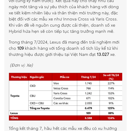
với cùng kỳ năm trước). Kết quả này cho thấy nhu cầu
ngày môt tăng và sự yêu thích của khách hàng với dòng
So sánh xe
xe tiết kiệm nhiên liệu và thân thiện môi trường này, đặc
biệt đối với các mẫu xe như Innova Cross và Yaris Cross.
Dự toán chi phí
Khi vấn đề về nguồn cung được cải thiện, doanh số xe
Hybrid hứa hẹn sẽ còn tiếp tục tăng trưởng mạnh mẽ.
Đăng kí lái thử
Trong tháng 7/2024, Lexus đã mang đến trải nghiệm mới
cho
109
khách hàng với tổng doanh số tích lũy kể từ khi
Liên hệ Đại lý
thương hiệu được giới thiệu tại Việt Nam đạt
13.027
xe.
(Đơn vị: Xe)
Tổng kết tháng 7, hầu hết các mẫu xe đều có xu hướng