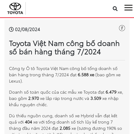
Sản phẩm
02/08/2024
Toyota Việt Nam công bố doanh
Công nghệ
số bán hàng tháng 7/2024
Dịch vụ
Công ty Ô tô Toyota Việt Nam công bố tổng doanh số
bán hàng trong tháng 7/2024 đạt
6.588 xe
(bao gồm xe
Điện hóa
Lexus).
Doanh số toàn quốc của các mẫu xe Toyota đạt
6.479
xe,
Về Toyota Việt Nam
bao gồm
2.970
xe lắp ráp trong nước và
3.509
xe nhập
khẩu nguyên chiếc.
Tin tức & Khuyến mãi
Dù thiếu nguồn cung, doanh số xe Hybrid vẫn đạt kết
quả với
404
xe với tổng doanh số tích lũy kể trong 7
VR Showroom
tháng đầu năm 2024 đạt
2.085
xe (tương đương 190% so