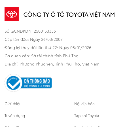
Sản phẩm
Dịch vụ tài chính Toyota
TNGA
Đa dụng
CÔNG TY Ô TÔ TOYOTA VIỆT NAM
Khuyến mãi
Bảo hiểm Toyota
Bán tải
Số GCNĐKDN: 2500150335
Xã hội
Xe đã qua sử dụng
Hatchback
Cấp lần đầu: Ngày 26/03/2007
Thông tin bổ trợ
Bảo hành mở rộng
Đăng ký thay đổi lần thứ 22: Ngày 05/01/2026
Thương mại
Cơ quan cấp: Sở tài chính tỉnh Phú Thọ
Thông tin khác
Sản phẩm chính hãng
Khách hàng dự án
Địa chỉ: Phường Phúc Yên, Tỉnh Phú Thọ, Việt Nam
Cơ sở bảo hành bảo dưỡng
Giới thiệu
Nội địa hóa
Tuyển dụng
Tạp chí Toyota