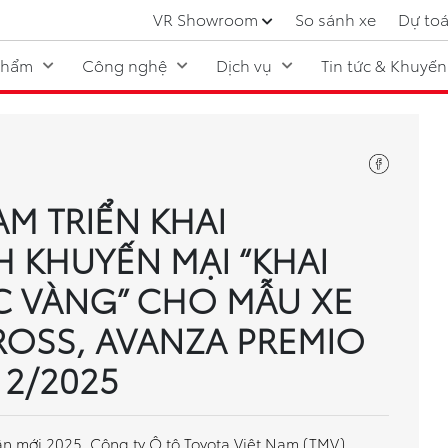
VR Showroom
So sánh xe
Dự toá
phẩm
Công nghệ
Dịch vụ
Tin tức & Khuyến
AM TRIỂN KHAI
 KHUYẾN MẠI “KHAI
C VÀNG” CHO MẪU XE
ROSS, AVANZA PREMIO
2/2025
n mới 2025, Công ty Ô tô Toyota Việt Nam (TMV),