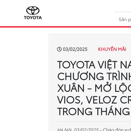
Sản 
KHUYẾN MÃI
03/02/2025
TOYOTA VIỆT N
CHƯƠNG TRÌNH
XUÂN - MỞ LỘ
VIOS, VELOZ C
TRONG THÁNG 
Hà Nội, 03/02/2025
– Chào đón xuâ