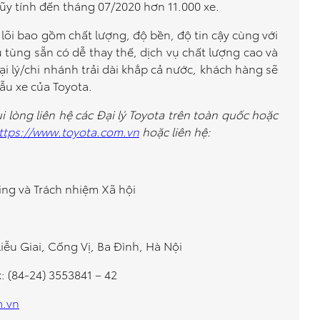
lũy tính đến tháng 07/2020 hơn 11.000 xe.
ốt lõi bao gồm chất lượng, độ bền, độ tin cậy cùng với
 tùng sẵn có dễ thay thế, dịch vụ chất lượng cao và
i lý/chi nhánh trải dài khắp cả nước, khách hàng sẽ
ẫu xe của Toyota.
ui lòng liên hệ các Đại lý Toyota trên toàn quốc hoặc
ttps://www.toyota.com.vn
hoặc liên hệ:
ing và Trách nhiệm Xã hội
Liễu Giai, Cống Vị, Ba Đình, Hà Nội
x: (84-24) 3553841 – 42
.vn