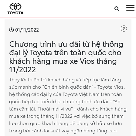
Sản phẩm
01/11/2022
Chương trình ưu đãi từ hệ thống
Công nghệ
đại lý Toyota trên toàn quốc cho
khách hàng mua xe Vios tháng
Dịch vụ
11/2022
Điện hóa
Thay lời tri ân tới khách hàng và tiếp tục làm tăng
sức mạnh cho “Chiến binh quốc dân” - Toyota Vios,
hệ thống các đại lý của Toyota Việt Nam trên toàn
Về Toyota Việt Nam
quốc tiếp tục triển khai chương trình ưu đãi – “An
tâm cầm lái. Thoải mái vi vu” - dành cho khách hàng
Tin tức & Khuyến mãi
mua xe trong tháng 11/2022 với việc bổ sung thêm
lựa chọn giúp khách hàng dễ dàng sở hữu xe hơn
VR Showroom
trong bối cảnh lãi suất vay ngân hàng tăng cao.