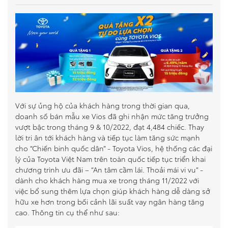
So sánh xe
Dự toán chi phí
Đăng kí lái thử
Liên hệ Đại lý
Với sự ủng hộ của khách hàng trong thời gian qua,
doanh số bán mẫu xe Vios đã ghi nhận mức tăng trưởng
vượt bậc trong tháng 9 & 10/2022, đạt 4,484 chiếc. Thay
lời tri ân tới khách hàng và tiếp tục làm tăng sức mạnh
cho “Chiến binh quốc dân” - Toyota Vios, hệ thống các đại
lý của Toyota Việt Nam trên toàn quốc tiếp tục triển khai
chương trình ưu đãi – “An tâm cầm lái. Thoải mái vi vu” -
dành cho khách hàng mua xe trong tháng 11/2022 với
việc bổ sung thêm lựa chọn giúp khách hàng dễ dàng sở
hữu xe hơn trong bối cảnh lãi suất vay ngân hàng tăng
cao. Thông tin cụ thể như sau: