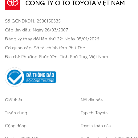
CÔNG TY Ô TÔ TOYOTA VIỆT NAM
Khuyến mãi
Bảo hiểm Toyota
Bán tải
Số GCNĐKDN: 2500150335
Xã hội
Xe đã qua sử dụng
Hatchback
Cấp lần đầu: Ngày 26/03/2007
Thông tin bổ trợ
Bảo hành mở rộng
Đăng ký thay đổi lần thứ 22: Ngày 05/01/2026
Thương mại
Cơ quan cấp: Sở tài chính tỉnh Phú Thọ
Thông tin khác
Sản phẩm chính hãng
Khách hàng dự án
Địa chỉ: Phường Phúc Yên, Tỉnh Phú Thọ, Việt Nam
Cơ sở bảo hành bảo dưỡng
Giới thiệu
Nội địa hóa
Tuyển dụng
Tạp chí Toyota
Cộng đồng
Toyota toàn cầu