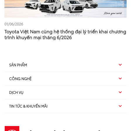
01/06/2026
Toyota Việt Nam cùng hệ thống đại lý triển khai chương
trình khuyến mại tháng 6/2026
SẢN PHẨM
CÔNG NGHỆ
Hybrid EV
DỊCH VỤ
Hybrid
SUV
TIN TỨC & KHUYẾN MÃI
Dịch vụ sau bán hàng
TSS
Sedan
Sản phẩm
Dịch vụ tài chính Toyota
TNGA
Đa dụng