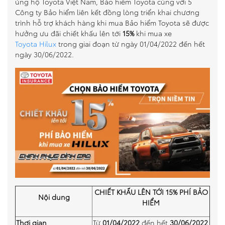
ủng hộ Toyota Việt Nam, Bảo hiểm Toyota cùng với 5
Công ty Bảo hiểm liên kết đồng lòng triển khai chương
So sánh xe
trình hỗ trợ khách hàng khi mua Bảo hiểm Toyota sẽ được
hưởng ưu đãi chiết khấu lên tới
15%
khi mua xe
Dự toán chi phí
Toyota Hilux
trong giai đoạn từ ngày 01/04/2022 đến hết
ngày 30/06/2022.
Đăng kí lái thử
Liên hệ Đại lý
CHIẾT KHẤU LÊN TỚI
15%
PHÍ BẢO
Nội dung
HIỂM
Thơi gian
Từ
01/04/2022
đến hết
30/06/2022