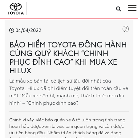
Sản phẩm
04/04/2022
BẢO HIỂM TOYOTA ĐỒNG HÀNH
Công nghệ
CÙNG QUÝ KHÁCH “CHINH
PHỤC ĐỈNH CAO” KHI MUA XE
Dịch vụ
HILUX
Điện hóa
Là mẫu xe bán tải có lịch sử lâu đời nhất của
Toyota, Hilux đã ghi điểm tuyệt đối trên toàn cầu về
một “Mẫu xe bền bỉ, mạnh mẽ, thách thức mọi địa
Về Toyota Việt Nam
hình” – “Chinh phục đỉnh cao”.
Tin tức & Khuyến mãi
Chính vì vậy, việc bảo quản xe ô tô luôn trong tình trạng
hoàn hảo được xem là việc làm quan trọng và cần được
VR Showroom
ưu tiên hàng đầu. Nhằm tri ân khách hàng đã và đang