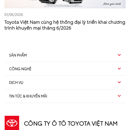
01/06/2026
Toyota Việt Nam cùng hệ thống đại lý triển khai chương
trình khuyến mại tháng 6/2026
SẢN PHẨM
CÔNG NGHỆ
Hybrid EV
DỊCH VỤ
Hybrid
SUV
TIN TỨC & KHUYẾN MÃI
Dịch vụ sau bán hàng
TSS
Sedan
Sản phẩm
Dịch vụ tài chính Toyota
TNGA
Đa dụng
CÔNG TY Ô TÔ TOYOTA VIỆT NAM
Khuyến mãi
Bảo hiểm Toyota
Bán tải