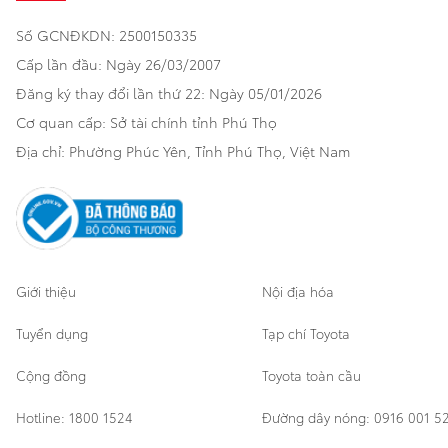
Số GCNĐKDN: 2500150335
Xã hội
Xe đã qua sử dụng
Hatchback
Cấp lần đầu: Ngày 26/03/2007
Thông tin bổ trợ
Bảo hành mở rộng
Đăng ký thay đổi lần thứ 22: Ngày 05/01/2026
Thương mại
Cơ quan cấp: Sở tài chính tỉnh Phú Thọ
Thông tin khác
Sản phẩm chính hãng
Khách hàng dự án
Địa chỉ: Phường Phúc Yên, Tỉnh Phú Thọ, Việt Nam
Cơ sở bảo hành bảo dưỡng
Giới thiệu
Nội địa hóa
Tuyển dụng
Tạp chí Toyota
Cộng đồng
Toyota toàn cầu
Hotline: 1800 1524
Đường dây nóng: 0916 001 5