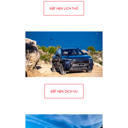
ĐẶT HẸN LỊCH THỬ
ĐẶT HẸN DỊCH VỤ