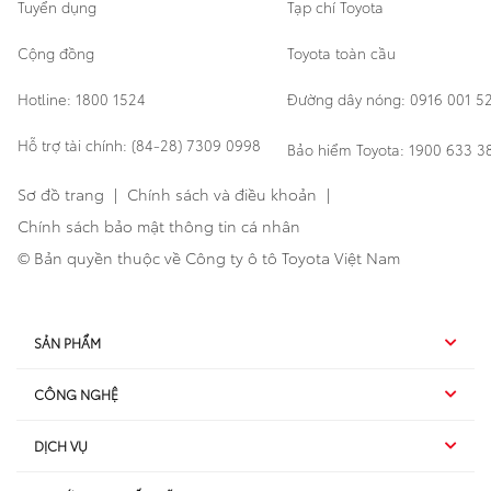
Tuyển dụng
Tạp chí Toyota
Cộng đồng
Toyota toàn cầu
Hotline: 1800 1524
Đường dây nóng: 0916 001 5
Hỗ trợ tài chính: (84-28) 7309 0998
Bảo hiểm Toyota: 1900 633 3
Sơ đồ trang
|
Chính sách và điều khoản
|
Chính sách bảo mật thông tin cá nhân
© Bản quyền thuộc về Công ty ô tô Toyota Việt Nam
SẢN PHẨM
CÔNG NGHỆ
Hybrid EV
DỊCH VỤ
Hybrid
SUV