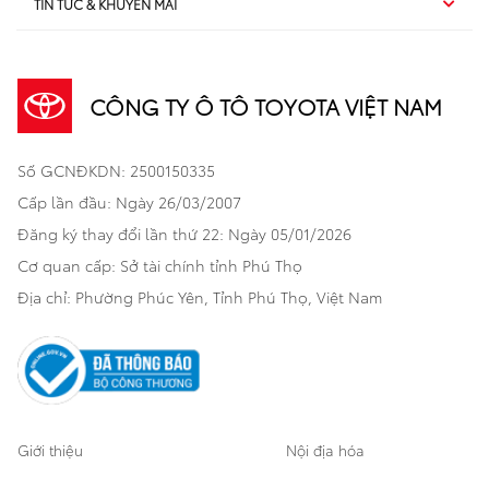
TIN TỨC & KHUYẾN MÃI
Dịch vụ sau bán hàng
TSS
Sedan
Sản phẩm
Dịch vụ tài chính Toyota
TNGA
Đa dụng
CÔNG TY Ô TÔ TOYOTA VIỆT NAM
Khuyến mãi
Bảo hiểm Toyota
Bán tải
Số GCNĐKDN: 2500150335
Xã hội
Xe đã qua sử dụng
Hatchback
Cấp lần đầu: Ngày 26/03/2007
Thông tin bổ trợ
Bảo hành mở rộng
Đăng ký thay đổi lần thứ 22: Ngày 05/01/2026
Thương mại
Cơ quan cấp: Sở tài chính tỉnh Phú Thọ
Thông tin khác
Sản phẩm chính hãng
Khách hàng dự án
Địa chỉ: Phường Phúc Yên, Tỉnh Phú Thọ, Việt Nam
Cơ sở bảo hành bảo dưỡng
Giới thiệu
Nội địa hóa