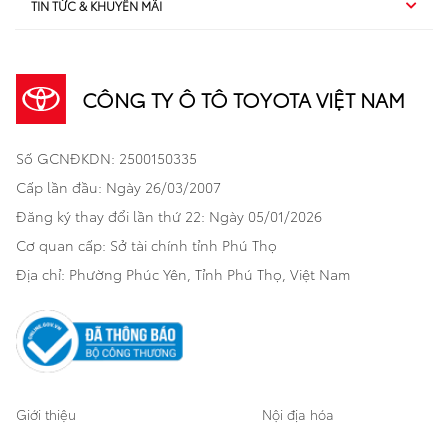
TIN TỨC & KHUYẾN MÃI
Dịch vụ sau bán hàng
TSS
Sedan
Sản phẩm
Dịch vụ tài chính Toyota
TNGA
Đa dụng
CÔNG TY Ô TÔ TOYOTA VIỆT NAM
Khuyến mãi
Bảo hiểm Toyota
Bán tải
Số GCNĐKDN: 2500150335
Xã hội
Xe đã qua sử dụng
Hatchback
Cấp lần đầu: Ngày 26/03/2007
Thông tin bổ trợ
Bảo hành mở rộng
Đăng ký thay đổi lần thứ 22: Ngày 05/01/2026
Thương mại
Cơ quan cấp: Sở tài chính tỉnh Phú Thọ
Thông tin khác
Sản phẩm chính hãng
Khách hàng dự án
Địa chỉ: Phường Phúc Yên, Tỉnh Phú Thọ, Việt Nam
Cơ sở bảo hành bảo dưỡng
Giới thiệu
Nội địa hóa