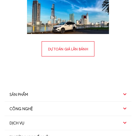
DỰ TOÁN GIÁ LĂN BÁNH
SẢN PHẨM
CÔNG NGHỆ
Hybrid EV
DỊCH VỤ
Hybrid
SUV