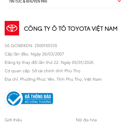
TIN TỨC & KHUYẾN MÃI
Dịch vụ sau bán hàng
TSS
Sedan
Sản phẩm
Dịch vụ tài chính Toyota
TNGA
Đa dụng
CÔNG TY Ô TÔ TOYOTA VIỆT NAM
Khuyến mãi
Bảo hiểm Toyota
Bán tải
Số GCNĐKDN: 2500150335
Xã hội
Xe đã qua sử dụng
Hatchback
Cấp lần đầu: Ngày 26/03/2007
Thông tin bổ trợ
Bảo hành mở rộng
Đăng ký thay đổi lần thứ 22: Ngày 05/01/2026
Thương mại
Cơ quan cấp: Sở tài chính tỉnh Phú Thọ
Thông tin khác
Sản phẩm chính hãng
Khách hàng dự án
Địa chỉ: Phường Phúc Yên, Tỉnh Phú Thọ, Việt Nam
Cơ sở bảo hành bảo dưỡng
Giới thiệu
Nội địa hóa