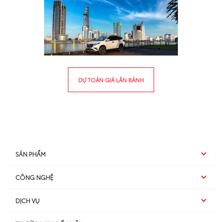
DỰ TOÁN GIÁ LĂN BÁNH
SẢN PHẨM
CÔNG NGHỆ
Hybrid EV
DỊCH VỤ
Hybrid
SUV