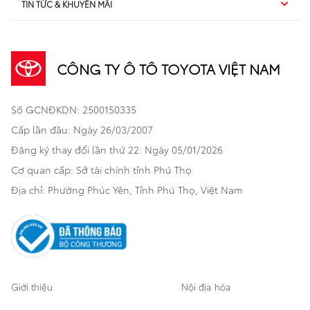
TIN TỨC & KHUYẾN MÃI
Dịch vụ sau bán hàng
TSS
Sedan
Sản phẩm
Dịch vụ tài chính Toyota
TNGA
Đa dụng
CÔNG TY Ô TÔ TOYOTA VIỆT NAM
Khuyến mãi
Bảo hiểm Toyota
Bán tải
Số GCNĐKDN: 2500150335
Xã hội
Xe đã qua sử dụng
Hatchback
Cấp lần đầu: Ngày 26/03/2007
Thông tin bổ trợ
Bảo hành mở rộng
Đăng ký thay đổi lần thứ 22: Ngày 05/01/2026
Thương mại
Cơ quan cấp: Sở tài chính tỉnh Phú Thọ
Thông tin khác
Sản phẩm chính hãng
Khách hàng dự án
Địa chỉ: Phường Phúc Yên, Tỉnh Phú Thọ, Việt Nam
Cơ sở bảo hành bảo dưỡng
Giới thiệu
Nội địa hóa