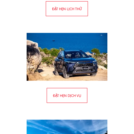
ĐẶT HẸN LỊCH THỬ
ĐẶT HẸN DỊCH VỤ