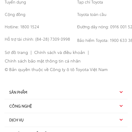
Tuyển dụng
Tạp chí Toyota
Cộng đồng
Toyota toàn cầu
Hotline: 1800 1524
Đường dây nóng: 0916 001 5
Hỗ trợ tài chính: (84-28) 7309 0998
Bảo hiểm Toyota: 1900 633 3
Sơ đồ trang
|
Chính sách và điều khoản
|
Chính sách bảo mật thông tin cá nhân
© Bản quyền thuộc về Công ty ô tô Toyota Việt Nam
SẢN PHẨM
CÔNG NGHỆ
Hybrid EV
DỊCH VỤ
Hybrid
SUV