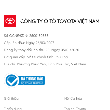
Sedan
Sản phẩm
Dịch vụ tài chính Toyota
TNGA
Đa dụng
CÔNG TY Ô TÔ TOYOTA VIỆT NAM
Khuyến mãi
Bảo hiểm Toyota
Bán tải
Số GCNĐKDN: 2500150335
Xã hội
Xe đã qua sử dụng
Hatchback
Cấp lần đầu: Ngày 26/03/2007
Thông tin bổ trợ
Bảo hành mở rộng
Đăng ký thay đổi lần thứ 22: Ngày 05/01/2026
Thương mại
Cơ quan cấp: Sở tài chính tỉnh Phú Thọ
Thông tin khác
Sản phẩm chính hãng
Khách hàng dự án
Địa chỉ: Phường Phúc Yên, Tỉnh Phú Thọ, Việt Nam
Cơ sở bảo hành bảo dưỡng
Giới thiệu
Nội địa hóa
Tuyển dụng
Tạp chí Toyota