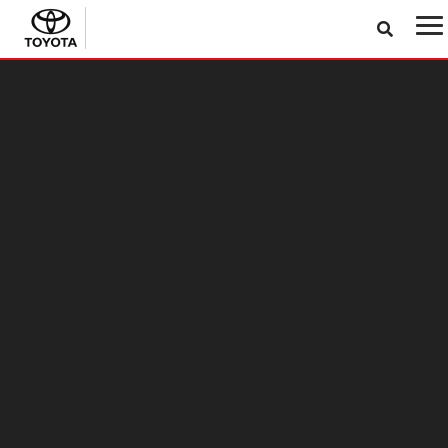
Sản phẩm
Công nghệ
Dịch vụ
Điện hóa
Về Toyota Việt Nam
Tin tức & Khuyến mãi
VR Showroom