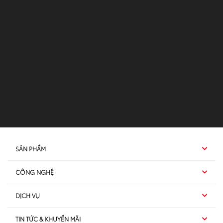
SẢN PHẨM
CÔNG NGHỆ
Hybrid EV
DỊCH VỤ
Hybrid
SUV
TIN TỨC & KHUYẾN MÃI
Dịch vụ sau bán hàng
TSS