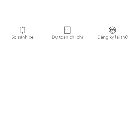
So sánh xe
Dự toán chi phí
Đăng ký lái thử
Đặt hẹn dịch vụ
Tải bảng giá
Tải catalogue