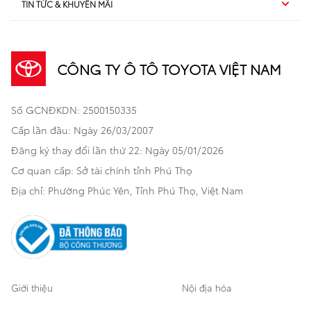
TIN TỨC & KHUYẾN MÃI
Dịch vụ sau bán hàng
TSS
Sedan
Sản phẩm
Dịch vụ tài chính Toyota
TNGA
Đa dụng
CÔNG TY Ô TÔ TOYOTA VIỆT NAM
Khuyến mãi
Bảo hiểm Toyota
Bán tải
Số GCNĐKDN: 2500150335
Xã hội
Xe đã qua sử dụng
Hatchback
Cấp lần đầu: Ngày 26/03/2007
Thông tin bổ trợ
Bảo hành mở rộng
Đăng ký thay đổi lần thứ 22: Ngày 05/01/2026
Thương mại
Cơ quan cấp: Sở tài chính tỉnh Phú Thọ
Thông tin khác
Sản phẩm chính hãng
Khách hàng dự án
Địa chỉ: Phường Phúc Yên, Tỉnh Phú Thọ, Việt Nam
Cơ sở bảo hành bảo dưỡng
Giới thiệu
Nội địa hóa