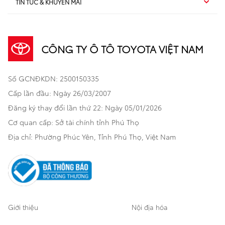
TIN TỨC & KHUYẾN MÃI
Dịch vụ sau bán hàng
TSS
Sedan
Sản phẩm
Dịch vụ tài chính Toyota
TNGA
Đa dụng
CÔNG TY Ô TÔ TOYOTA VIỆT NAM
Khuyến mãi
Bảo hiểm Toyota
Bán tải
Số GCNĐKDN: 2500150335
Xã hội
Xe đã qua sử dụng
Hatchback
Cấp lần đầu: Ngày 26/03/2007
Thông tin bổ trợ
Bảo hành mở rộng
Đăng ký thay đổi lần thứ 22: Ngày 05/01/2026
Thương mại
Cơ quan cấp: Sở tài chính tỉnh Phú Thọ
Thông tin khác
Sản phẩm chính hãng
Khách hàng dự án
Địa chỉ: Phường Phúc Yên, Tỉnh Phú Thọ, Việt Nam
Cơ sở bảo hành bảo dưỡng
Giới thiệu
Nội địa hóa