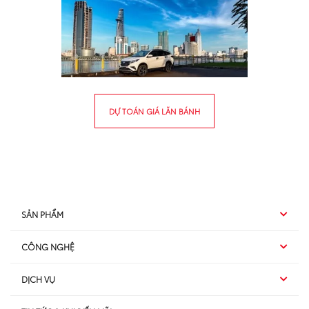
DỰ TOÁN GIÁ LĂN BÁNH
SẢN PHẨM
CÔNG NGHỆ
Hybrid EV
DỊCH VỤ
Hybrid
SUV