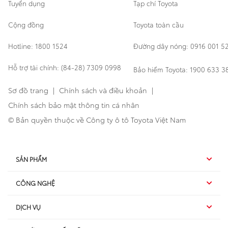
Tuyển dụng
Tạp chí Toyota
Cộng đồng
Toyota toàn cầu
Hotline: 1800 1524
Đường dây nóng: 0916 001 5
Hỗ trợ tài chính: (84-28) 7309 0998
Bảo hiểm Toyota: 1900 633 3
Sơ đồ trang
|
Chính sách và điều khoản
|
Chính sách bảo mật thông tin cá nhân
© Bản quyền thuộc về Công ty ô tô Toyota Việt Nam
SẢN PHẨM
CÔNG NGHỆ
Hybrid EV
DỊCH VỤ
Hybrid
SUV