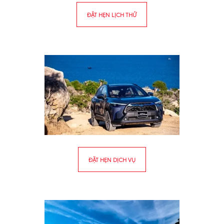
ĐẶT HẸN LỊCH THỬ
ĐẶT HẸN DỊCH VỤ