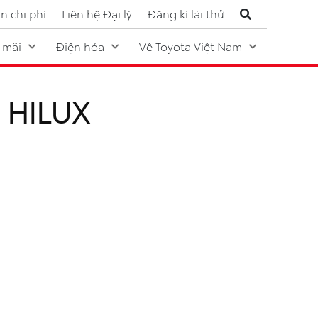
n chi phí
Liên hệ Đại lý
Đăng kí lái thử
 mãi
Điện hóa
Về Toyota Việt Nam
 HILUX