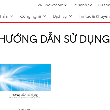
VR Showroom
So sánh xe
Dự toá
phẩm
Công nghệ
Dịch vụ
Tin tức & Khuyến
HƯỚNG DẪN SỬ DỤNG