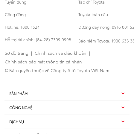
Tuyển dụng
Tạp chí Toyota
Cộng đồng
Toyota toàn cầu
Hotline: 1800 1524
Đường dây nóng: 0916 001 5
Hỗ trợ tài chính: (84-28) 7309 0998
Bảo hiểm Toyota: 1900 633 3
Sơ đồ trang
|
Chính sách và điều khoản
|
Chính sách bảo mật thông tin cá nhân
© Bản quyền thuộc về Công ty ô tô Toyota Việt Nam
SẢN PHẨM
CÔNG NGHỆ
Hybrid EV
DỊCH VỤ
Hybrid
SUV