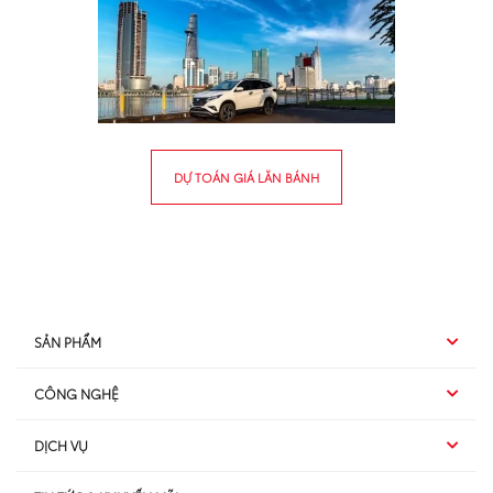
DỰ TOÁN GIÁ LĂN BÁNH
SẢN PHẨM
CÔNG NGHỆ
Hybrid EV
DỊCH VỤ
Hybrid
SUV