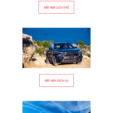
ĐẶT HẸN LỊCH THỬ
ĐẶT HẸN DỊCH VỤ