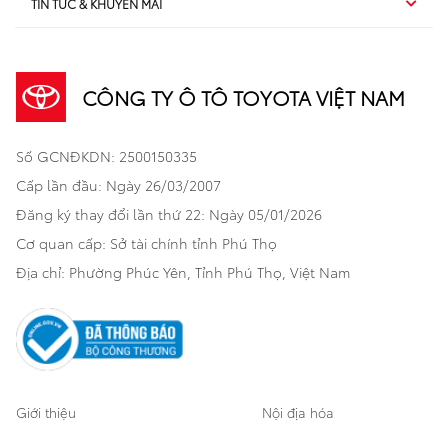
TIN TỨC & KHUYẾN MÃI
Dịch vụ sau bán hàng
TSS
Sedan
Sản phẩm
Dịch vụ tài chính Toyota
TNGA
Đa dụng
CÔNG TY Ô TÔ TOYOTA VIỆT NAM
Khuyến mãi
Bảo hiểm Toyota
Bán tải
Số GCNĐKDN: 2500150335
Xã hội
Xe đã qua sử dụng
Hatchback
Cấp lần đầu: Ngày 26/03/2007
Thông tin bổ trợ
Bảo hành mở rộng
Đăng ký thay đổi lần thứ 22: Ngày 05/01/2026
Thương mại
Cơ quan cấp: Sở tài chính tỉnh Phú Thọ
Thông tin khác
Sản phẩm chính hãng
Khách hàng dự án
Địa chỉ: Phường Phúc Yên, Tỉnh Phú Thọ, Việt Nam
Cơ sở bảo hành bảo dưỡng
Giới thiệu
Nội địa hóa