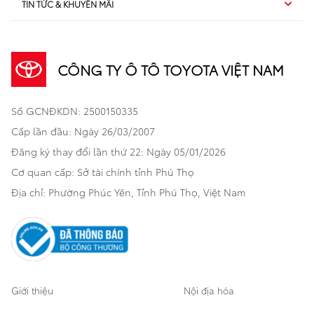
TIN TỨC & KHUYẾN MÃI
Dịch vụ sau bán hàng
TSS
Sedan
Sản phẩm
Dịch vụ tài chính Toyota
TNGA
Đa dụng
CÔNG TY Ô TÔ TOYOTA VIỆT NAM
Khuyến mãi
Bảo hiểm Toyota
Bán tải
Số GCNĐKDN: 2500150335
Xã hội
Xe đã qua sử dụng
Hatchback
Cấp lần đầu: Ngày 26/03/2007
Thông tin bổ trợ
Bảo hành mở rộng
Đăng ký thay đổi lần thứ 22: Ngày 05/01/2026
Thương mại
Cơ quan cấp: Sở tài chính tỉnh Phú Thọ
Thông tin khác
Sản phẩm chính hãng
Khách hàng dự án
Địa chỉ: Phường Phúc Yên, Tỉnh Phú Thọ, Việt Nam
Cơ sở bảo hành bảo dưỡng
Giới thiệu
Nội địa hóa