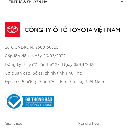
TIN TỨC & KHUYẾN MÃI
Dịch vụ sau bán hàng
TSS
Sedan
Sản phẩm
Dịch vụ tài chính Toyota
TNGA
Đa dụng
CÔNG TY Ô TÔ TOYOTA VIỆT NAM
Khuyến mãi
Bảo hiểm Toyota
Bán tải
Số GCNĐKDN: 2500150335
Xã hội
Xe đã qua sử dụng
Hatchback
Cấp lần đầu: Ngày 26/03/2007
Thông tin bổ trợ
Bảo hành mở rộng
Đăng ký thay đổi lần thứ 22: Ngày 05/01/2026
Thương mại
Cơ quan cấp: Sở tài chính tỉnh Phú Thọ
Thông tin khác
Sản phẩm chính hãng
Khách hàng dự án
Địa chỉ: Phường Phúc Yên, Tỉnh Phú Thọ, Việt Nam
Cơ sở bảo hành bảo dưỡng
Giới thiệu
Nội địa hóa