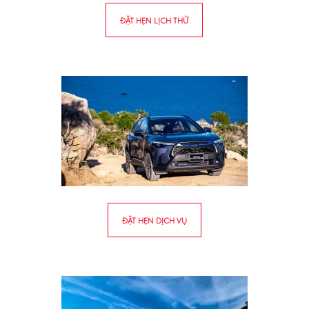
ĐẶT HẸN LỊCH THỬ
ĐẶT HẸN DỊCH VỤ