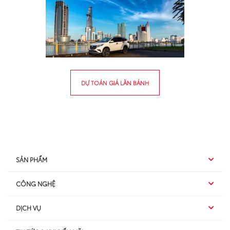
DỰ TOÁN GIÁ LĂN BÁNH
SẢN PHẨM
CÔNG NGHỆ
Hybrid EV
DỊCH VỤ
Hybrid
SUV