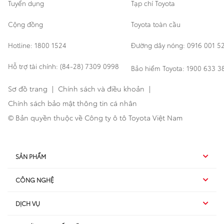
Tuyển dụng
Tạp chí Toyota
Cộng đồng
Toyota toàn cầu
Hotline: 1800 1524
Đường dây nóng: 0916 001 5
Hỗ trợ tài chính: (84-28) 7309 0998
Bảo hiểm Toyota: 1900 633 3
Sơ đồ trang
|
Chính sách và điều khoản
|
Chính sách bảo mật thông tin cá nhân
© Bản quyền thuộc về Công ty ô tô Toyota Việt Nam
SẢN PHẨM
CÔNG NGHỆ
Hybrid EV
DỊCH VỤ
Hybrid
SUV