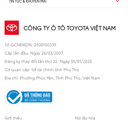
TIN TỨC & KHUYẾN MÃI
Dịch vụ sau bán hàng
TSS
Sedan
Sản phẩm
Dịch vụ tài chính Toyota
TNGA
Đa dụng
CÔNG TY Ô TÔ TOYOTA VIỆT NAM
Khuyến mãi
Bảo hiểm Toyota
Bán tải
Số GCNĐKDN: 2500150335
Xã hội
Xe đã qua sử dụng
Hatchback
Cấp lần đầu: Ngày 26/03/2007
Thông tin bổ trợ
Bảo hành mở rộng
Đăng ký thay đổi lần thứ 22: Ngày 05/01/2026
Thương mại
Cơ quan cấp: Sở tài chính tỉnh Phú Thọ
Thông tin khác
Sản phẩm chính hãng
Khách hàng dự án
Địa chỉ: Phường Phúc Yên, Tỉnh Phú Thọ, Việt Nam
Cơ sở bảo hành bảo dưỡng
Giới thiệu
Nội địa hóa