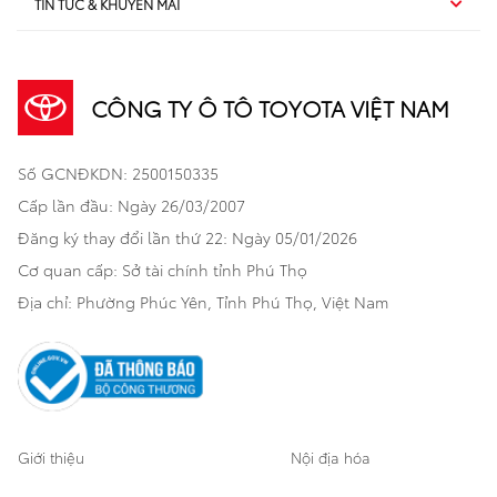
TIN TỨC & KHUYẾN MÃI
Dịch vụ sau bán hàng
TSS
Sedan
Sản phẩm
Dịch vụ tài chính Toyota
TNGA
Đa dụng
CÔNG TY Ô TÔ TOYOTA VIỆT NAM
Khuyến mãi
Bảo hiểm Toyota
Bán tải
Số GCNĐKDN: 2500150335
Xã hội
Xe đã qua sử dụng
Hatchback
Cấp lần đầu: Ngày 26/03/2007
Thông tin bổ trợ
Bảo hành mở rộng
Đăng ký thay đổi lần thứ 22: Ngày 05/01/2026
Thương mại
Cơ quan cấp: Sở tài chính tỉnh Phú Thọ
Thông tin khác
Sản phẩm chính hãng
Khách hàng dự án
Địa chỉ: Phường Phúc Yên, Tỉnh Phú Thọ, Việt Nam
Cơ sở bảo hành bảo dưỡng
Giới thiệu
Nội địa hóa