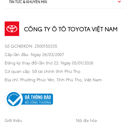
TIN TỨC & KHUYẾN MÃI
Dịch vụ sau bán hàng
TSS
Sedan
Sản phẩm
Dịch vụ tài chính Toyota
TNGA
Đa dụng
CÔNG TY Ô TÔ TOYOTA VIỆT NAM
Khuyến mãi
Bảo hiểm Toyota
Bán tải
Số GCNĐKDN: 2500150335
Xã hội
Xe đã qua sử dụng
Hatchback
Cấp lần đầu: Ngày 26/03/2007
Thông tin bổ trợ
Bảo hành mở rộng
Đăng ký thay đổi lần thứ 22: Ngày 05/01/2026
Thương mại
Cơ quan cấp: Sở tài chính tỉnh Phú Thọ
Thông tin khác
Sản phẩm chính hãng
Khách hàng dự án
Địa chỉ: Phường Phúc Yên, Tỉnh Phú Thọ, Việt Nam
Cơ sở bảo hành bảo dưỡng
Giới thiệu
Nội địa hóa