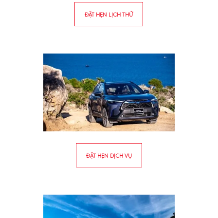
ĐẶT HẸN LỊCH THỬ
ĐẶT HẸN DỊCH VỤ