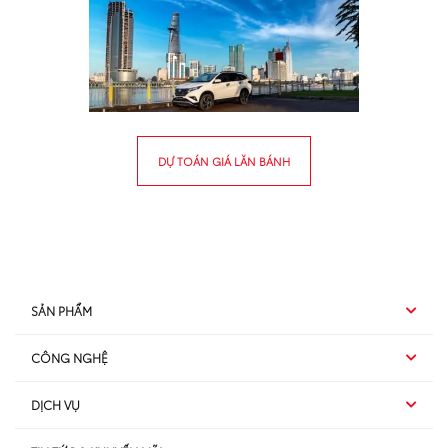
DỰ TOÁN GIÁ LĂN BÁNH
SẢN PHẨM
CÔNG NGHỆ
Hybrid EV
DỊCH VỤ
Hybrid
SUV