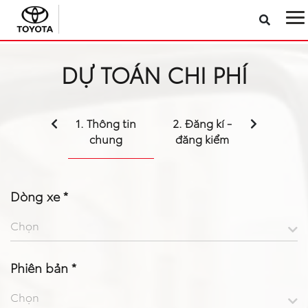
Sản phẩm
DỰ TOÁN CHI PHÍ
Công nghệ
1. Thông tin
2. Đăng kí -
3. Bảo hiểm
Dịch vụ
chung
đăng kiểm
Điện hóa
Dòng xe *
Về Toyota Việt Nam
Chọn
Tin tức & Khuyến mãi
Phiên bản *
VR Showroom
Chọn