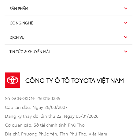
SẢN PHẨM
CÔNG NGHỆ
Hybrid EV
DỊCH VỤ
Hybrid
SUV
TIN TỨC & KHUYẾN MÃI
Dịch vụ sau bán hàng
TSS
Sedan
Sản phẩm
Dịch vụ tài chính Toyota
TNGA
Đa dụng
CÔNG TY Ô TÔ TOYOTA VIỆT NAM
Khuyến mãi
Bảo hiểm Toyota
Bán tải
Số GCNĐKDN: 2500150335
Xã hội
Xe đã qua sử dụng
Hatchback
Cấp lần đầu: Ngày 26/03/2007
Thông tin bổ trợ
Bảo hành mở rộng
Đăng ký thay đổi lần thứ 22: Ngày 05/01/2026
Thương mại
Cơ quan cấp: Sở tài chính tỉnh Phú Thọ
Thông tin khác
Sản phẩm chính hãng
Khách hàng dự án
Địa chỉ: Phường Phúc Yên, Tỉnh Phú Thọ, Việt Nam