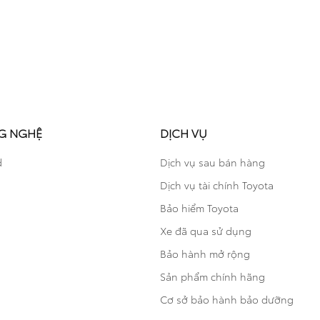
G NGHỆ
DỊCH VỤ
d
Dịch vụ sau bán hàng
 LỊCH HẸN
Dịch vụ tài chính Toyota
ụ của chúng tôi. Chúng tôi xin xác nhận thông tin đ
Bảo hiểm Toyota
Xe đã qua sử dụng
Bảo hành mở rộng
Sản phẩm chính hãng
Cơ sở bảo hành bảo dưỡng