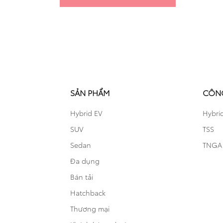
SẢN PHẨM
CÔN
Hybrid EV
Hybri
Cảm ơn quý khách đã XÁC NHẬN ĐẶT
SUV
TSS
Xin cảm ơn Quý khách đã tin tưởng và sử dụng dịch v
Sedan
TNGA
Quý khách như sau:
Đa dụng
Thông tin khách hàng
Bán tải
- Tên khách hàng:
Hatchback
- Số điện thoại:
Thương mại