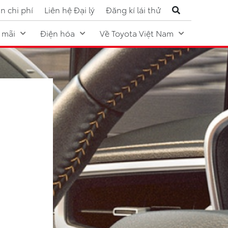
n chi phí
Liên hệ Đại lý
Đăng kí lái thử
 mãi
Điện hóa
Về Toyota Việt Nam