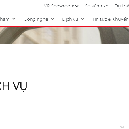
VR Showroom
So sánh xe
Dự toá
phẩm
Công nghệ
Dịch vụ
Tin tức & Khuyến
CH VỤ