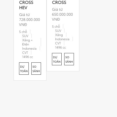
CROSS
CROSS
HEV
Giá từ
650.000.000
Giá từ
VNĐ
728.000.000
VNĐ
5 chỗ
SUV
5 chỗ
Xăng
SUV
Indonesia
Xăng +
CVT
Điện
1496 cc
Indonesia
CVT
1496 cc
DỰ
SO
TOÁN
SÁNH
DỰ
SO
TOÁN
SÁNH