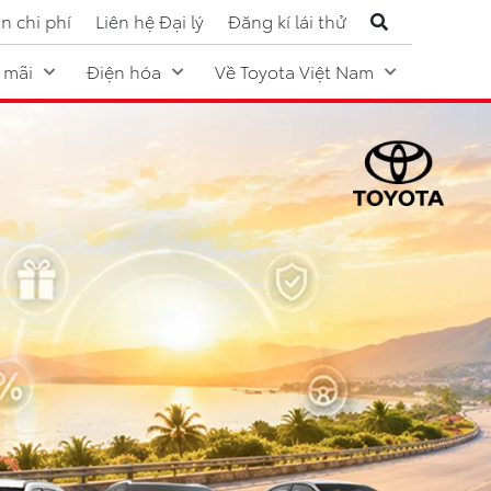
n chi phí
Liên hệ Đại lý
Đăng kí lái thử
 mãi
Điện hóa
Về Toyota Việt Nam