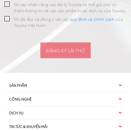
Tôi xác nhận rằng các đại lý Toyota có thể gửi cho tôi
thêm thông tin về các sản phẩm hoặc dịch vụ của Toyota.
Tôi đã đọc và đồng ý với các
quy định và chính sách
của
Toyota Việt Nam.
SẢN PHẨM
Cảm ơn quý khách đã đăng ký lái thử
CÔNG NGHỆ
Hybrid EV
Xin cảm ơn Quý khách đã tin tưởng và sử dụng dịch vụ của
DỊCH VỤ
Hybrid
chúng tôi. Chúng tôi xin xác nhận thông tin đăng ký của Quý
SUV
khách như sau:
TIN TỨC & KHUYẾN MÃI
Dịch vụ sau bán hàng
TSS
Sedan