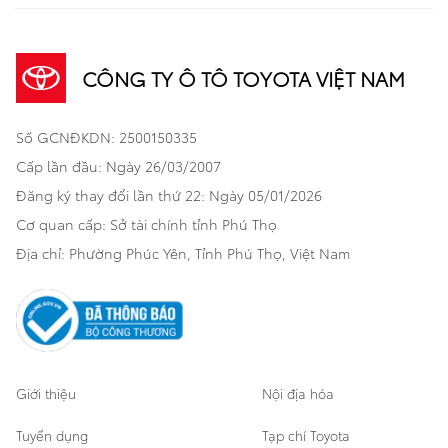
Thông tin khách hàng
- Tên khách hàng:
Sản phẩm
Dịch vụ tài chính Toyota
TNGA
Đa dụng
- Số điện thoại:
CÔNG TY Ô TÔ TOYOTA VIỆT NAM
Thông tin dịch vụ
Khuyến mãi
Bảo hiểm Toyota
Bán tải
- Tên xe:
Số GCNĐKDN: 2500150335
Xã hội
- Thời gian:
Xe đã qua sử dụng
Hatchback
- Địa điểm:
Cấp lần đầu: Ngày 26/03/2007
Thông tin bổ trợ
Bảo hành mở rộng
- Đại lý:
Đăng ký thay đổi lần thứ 22: Ngày 05/01/2026
Thương mại
Cơ quan cấp: Sở tài chính tỉnh Phú Thọ
Nhân viên tư vấn bán hàng sẽ liên hệ với Quý khách để xác
Thông tin khác
Sản phẩm chính hãng
nhận lịch hẹn trong thời gian sớm nhất. Xin trân trọng cảm ơn!
Khách hàng dự án
Địa chỉ: Phường Phúc Yên, Tỉnh Phú Thọ, Việt Nam
Mẫu xe đã chọn:
Cơ sở bảo hành bảo dưỡng
Giới thiệu
Nội địa hóa
Tuyển dụng
Tạp chí Toyota