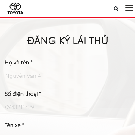
Sản phẩm
ĐĂNG KÝ LÁI THỬ
Công nghệ
Dịch vụ
Họ và tên *
Điện hóa
Số điện thoại *
Về Toyota Việt Nam
Tin tức & Khuyến mãi
Tên xe *
VR Showroom