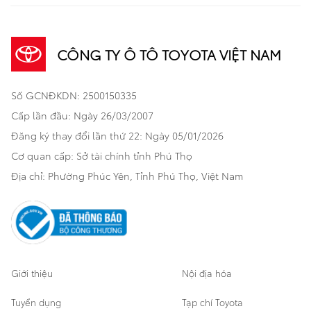
Thông tin khách hàng
- Tên khách hàng:
Sản phẩm
Dịch vụ tài chính Toyota
TNGA
Đa dụng
- Số điện thoại:
CÔNG TY Ô TÔ TOYOTA VIỆT NAM
Thông tin dịch vụ
Khuyến mãi
Bảo hiểm Toyota
Bán tải
- Tên xe:
Số GCNĐKDN: 2500150335
Xã hội
- Thời gian:
Xe đã qua sử dụng
Hatchback
- Địa điểm:
Cấp lần đầu: Ngày 26/03/2007
Thông tin bổ trợ
Bảo hành mở rộng
- Đại lý:
Đăng ký thay đổi lần thứ 22: Ngày 05/01/2026
Thương mại
Cơ quan cấp: Sở tài chính tỉnh Phú Thọ
Nhân viên tư vấn bán hàng sẽ liên hệ với Quý khách để xác
Thông tin khác
Sản phẩm chính hãng
nhận lịch hẹn trong thời gian sớm nhất. Xin trân trọng cảm ơn!
Khách hàng dự án
Địa chỉ: Phường Phúc Yên, Tỉnh Phú Thọ, Việt Nam
Mẫu xe đã chọn:
Cơ sở bảo hành bảo dưỡng
Giới thiệu
Nội địa hóa
Tuyển dụng
Tạp chí Toyota