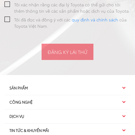
Tôi xác nhận rằng các đại lý Toyota có thể gửi cho tôi
thêm thông tin về các sản phẩm hoặc dịch vụ của Toyota.
Tôi đã đọc và đồng ý với các
quy định và chính sách
của
Toyota Việt Nam.
SẢN PHẨM
Cảm ơn quý khách đã đăng ký lái thử
CÔNG NGHỆ
Hybrid EV
Xin cảm ơn Quý khách đã tin tưởng và sử dụng dịch vụ của
DỊCH VỤ
Hybrid
chúng tôi. Chúng tôi xin xác nhận thông tin đăng ký của Quý
SUV
khách như sau:
TIN TỨC & KHUYẾN MÃI
Dịch vụ sau bán hàng
TSS
Sedan