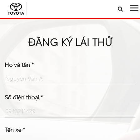
Sản phẩm
ĐĂNG KÝ LÁI THỬ
Công nghệ
Dịch vụ
Họ và tên *
Điện hóa
Số điện thoại *
Về Toyota Việt Nam
Tin tức & Khuyến mãi
Tên xe *
VR Showroom