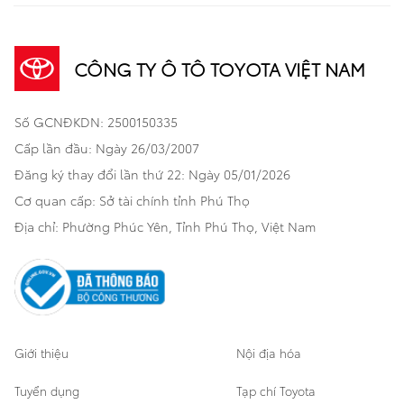
Sản phẩm
Dịch vụ tài chính Toyota
TNGA
Đa dụng
CÔNG TY Ô TÔ TOYOTA VIỆT NAM
Khuyến mãi
Bảo hiểm Toyota
Bán tải
Số GCNĐKDN: 2500150335
Xã hội
Xe đã qua sử dụng
Hatchback
Cấp lần đầu: Ngày 26/03/2007
Thông tin bổ trợ
Bảo hành mở rộng
Đăng ký thay đổi lần thứ 22: Ngày 05/01/2026
Thương mại
Cơ quan cấp: Sở tài chính tỉnh Phú Thọ
Thông tin khác
Sản phẩm chính hãng
Khách hàng dự án
Địa chỉ: Phường Phúc Yên, Tỉnh Phú Thọ, Việt Nam
Cơ sở bảo hành bảo dưỡng
Giới thiệu
Nội địa hóa
Tuyển dụng
Tạp chí Toyota