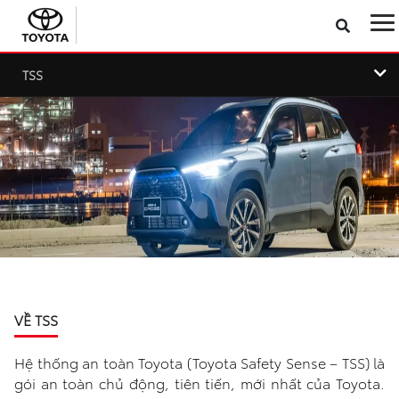
TSS
Sản phẩm
Công nghệ
Dịch vụ
Điện hóa
Về Toyota Việt Nam
VỀ TSS
Tin tức & Khuyến mãi
Hệ thống an toàn Toyota (Toyota Safety Sense – TSS) là
VR Showroom
gói an toàn chủ động, tiên tiến, mới nhất của Toyota.