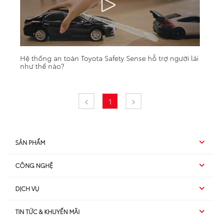
Hệ thống an toàn Toyota Safety Sense hỗ trợ người lái
như thế nào?
SẢN PHẨM
CÔNG NGHỆ
Hybrid EV
DỊCH VỤ
Hybrid
SUV
TIN TỨC & KHUYẾN MÃI
Dịch vụ sau bán hàng
TSS
Sedan