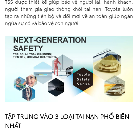
TSS được thiết kế giúp bảo vệ người lái, hành khách,
người tham gia giao thông khỏi tai nạn. Toyota luôn
So sánh xe
tạo ra những tiến bộ và đổi mới về an toàn giúp ngăn
ngừa sự cố và bảo vệ con người
Dự toán chi phí
Đăng kí lái thử
Liên hệ Đại lý
TẬP TRUNG VÀO 3 LOẠI TAI NẠN PHỔ BIẾN
NHẤT