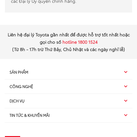
các Đại lý Ủy quyền chính hãng.
Liên hệ đại lý Toyota gần nhất để được hỗ trợ tốt nhất hoặc
gọi cho số
hotline 1800 1524
(Từ 8h - 17h trừ Thứ Bảy, Chủ Nhật và các ngày nghỉ lễ)
SẢN PHẨM
CÔNG NGHỆ
Hybrid EV
DỊCH VỤ
Hybrid
SUV
TIN TỨC & KHUYẾN MÃI
Dịch vụ sau bán hàng
TSS
Sedan
Sản phẩm
Dịch vụ tài chính Toyota
TNGA
Đa dụng