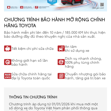
So sánh xe
CHƯƠNG TRÌNH BẢO HÀNH MỞ RỘNG CHÍNH
Dự toán chi phí
HÃNG TOYOTA
Đăng kí lái thử
Bảo hành miễn phí lên đến 10 năm / 185.000 KM khi thực hiện
bảo dưỡng đầy đủ theo khuyến nghị của nhà sản xuất.
Liên hệ Đại lý
An tâm
Tiết kiệm chi phí
sửa chữa
khi sử dụng xe
Dịch vụ nhanh chóng,
Không giới hạn
số lần
100% phụ tùng chính
bảo hành
hãng
Sửa chữa chính hãng
tại
Chuyển nhượng gói bảo
đại lý Toyota toàn quốc
hành,
tăng giá trị bán xe
THÔNG TIN CHƯƠNG TRÌNH
Chương trình áp dụng từ 01/01/2026 khi mua mới một
số dòng xe do Toyota Việt Nam phân phối thông qua