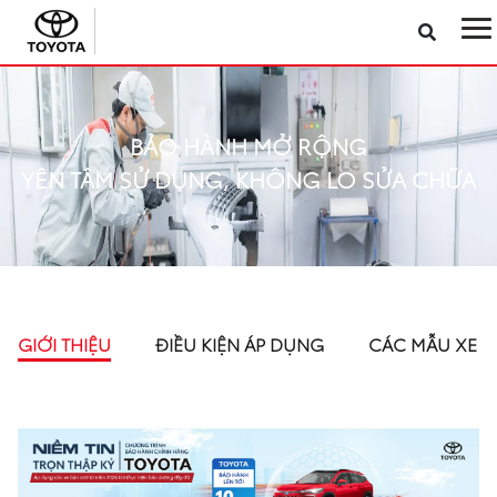
Sản phẩm
BẢO HÀNH MỞ RỘNG
Công nghệ
YÊN TÂM SỬ DỤNG, KHÔNG LO SỬA CHỮA
Dịch vụ
Điện hóa
GIỚI THIỆU
ĐIỀU KIỆN ÁP DỤNG
CÁC MẪU XE Á
Về Toyota Việt Nam
Tin tức & Khuyến mãi
VR Showroom