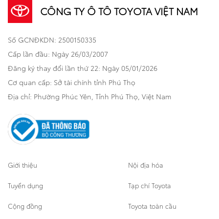
CÔNG TY Ô TÔ TOYOTA VIỆT NAM
Khuyến mãi
Bảo hiểm Toyota
Bán tải
Số GCNĐKDN: 2500150335
Xã hội
Xe đã qua sử dụng
Hatchback
Cấp lần đầu: Ngày 26/03/2007
Thông tin bổ trợ
Bảo hành mở rộng
Đăng ký thay đổi lần thứ 22: Ngày 05/01/2026
Thương mại
Cơ quan cấp: Sở tài chính tỉnh Phú Thọ
Thông tin khác
Sản phẩm chính hãng
Khách hàng dự án
Địa chỉ: Phường Phúc Yên, Tỉnh Phú Thọ, Việt Nam
Cơ sở bảo hành bảo dưỡng
Giới thiệu
Nội địa hóa
Tuyển dụng
Tạp chí Toyota
Cộng đồng
Toyota toàn cầu